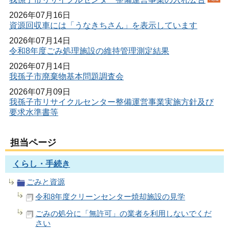
2026年07月16日
資源回収車には「うなきちさん」を表示しています
2026年07月14日
令和8年度ごみ処理施設の維持管理測定結果
2026年07月14日
我孫子市廃棄物基本問題調査会
2026年07月09日
我孫子市リサイクルセンター整備運営事業実施方針及び
要求水準書等
担当ページ
くらし・手続き
ごみと資源
令和8年度クリーンセンター焼却施設の見学
ごみの処分に「無許可」の業者を利用しないでくだ
さい