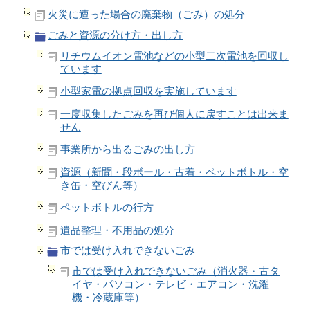
火災に遭った場合の廃棄物（ごみ）の処分
ごみと資源の分け方・出し方
リチウムイオン電池などの小型二次電池を回収し
ています
小型家電の拠点回収を実施しています
一度収集したごみを再び個人に戻すことは出来ま
せん
事業所から出るごみの出し方
資源（新聞・段ボール・古着・ペットボトル・空
き缶・空びん等）
ペットボトルの行方
遺品整理・不用品の処分
市では受け入れできないごみ
市では受け入れできないごみ（消火器・古タ
イヤ・パソコン・テレビ・エアコン・洗濯
機・冷蔵庫等）