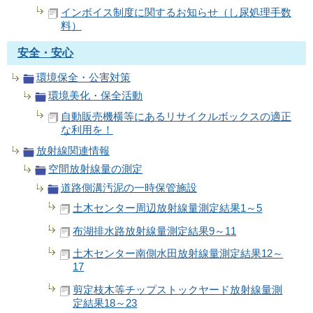
インボイス制度に関するお知らせ（し尿処理手数
料）
安全・安心
環境保全・公害対策
環境美化・保全活動
自動販売機横等にあるリサイクルボックスの適正
な利用を！
放射線関連情報
空間放射線量の測定
道路側溝汚泥の一時保管施設
土木センター周辺放射線量測定結果1～5
布湖排水路放射線量測定結果9～11
土木センター南側水田放射線量測定結果12～
17
剪定枝木等チップストックヤード放射線量測
定結果18～23