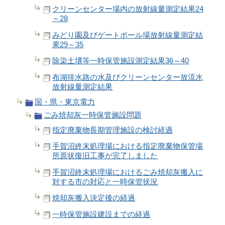
クリーンセンター場内の放射線量測定結果24
～28
みどり園及びゲートボール場放射線量測定結
果29～35
除染土壌等一時保管施設測定結果36～40
布湖排水路の水及びクリーンセンター放流水
放射線量測定結果
国・県・東京電力
ごみ焼却灰一時保管施設問題
指定廃棄物長期管理施設の検討経過
手賀沼終末処理場における指定廃棄物保管場
所原状復旧工事が完了しました
手賀沼終末処理場におけるごみ焼却灰搬入に
対する市の対応と一時保管状況
焼却灰搬入決定後の経過
一時保管施設建設までの経過