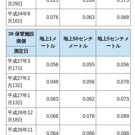
0.223
0.209
0.173
月29日
平成24年8
0.076
0.063
0.068
月16日
39 保管施設
地上1メ
地上50センチ
地上5センチメ
南側
ートル
メートル
ートル
測定日
平成27年3
0.056
0.055
0.056
月17日
平成27年2
0.049
0.056
0.078
月13日
平成27年1
0.063
0.062
0.073
月13日
平成26年12
0.066
0.078
0.089
月18日
平成26年11
0.064
0.066
0.068