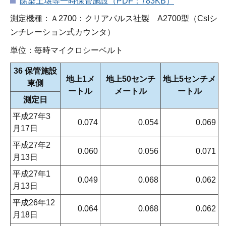
除染土壌等一時保管施設（PDF：783KB）
測定機種：Ａ2700：クリアパルス社製 A2700型（CsIシ
ンチレーション式カウンタ）
単位：毎時マイクロシーベルト
36 保管施設
地上1メ
地上50センチ
地上5センチメ
東側
ートル
メートル
ートル
測定日
平成27年3
0.074
0.054
0.069
月17日
平成27年2
0.060
0.056
0.071
月13日
平成27年1
0.049
0.068
0.062
月13日
平成26年12
0.064
0.068
0.062
月18日