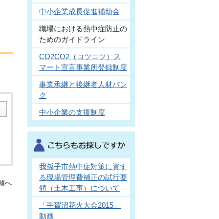
中小企業成長促進補助金
職場における熱中症防止の
ためのガイドライン
CO2CO2（コツコツ）ス
マート宣言事業所登録制度
事業承継と後継者人材バン
ク
中小企業の支援制度
我孫子市熱中症対策に資す
る現場管理費補正の試行要
頭へ
領（土木工事）について
「手賀沼花火大会2015」
動画