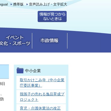
ingual
携帯版
音声読み上げ・文字拡大
中小企業
取引かけこみ寺（中小企業
8日
庁委託事業）
り、
我孫子の売れる逸品育成プ
症防
ロジェクト
育児・介護休業法の改正