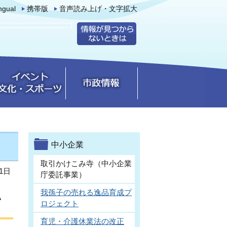
ingual
携帯版
音声読み上げ・文字拡大
中小企業
取引かけこみ寺（中小企業
1日
庁委託事業）
我孫子の売れる逸品育成プ
い
ロジェクト
育児・介護休業法の改正