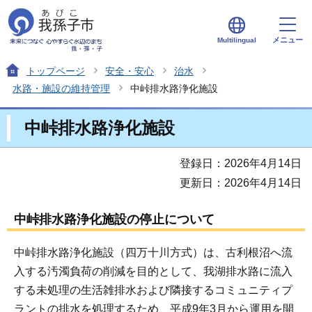
メニュー
Multilingual
トップページ
安全・安心
治水
水路・施設の維持管理
中峠排水路浄化施設
中峠排水路浄化施設
登録日：2026年4月14日
更新日：2026年4月14日
中峠排水路浄化施設の停止について
中峠排水路浄化施設（四万十川方式）は、古利根沼へ流
入する汚濁負荷の削減を目的として、我湖排水路に流入
する未処理の生活雑排水および隣接するコミュニティプ
ラントの排水を処理するため、平成9年3月から運用を開