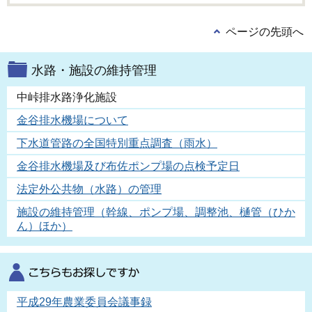
ページの先頭へ
水路・施設の維持管理
中峠排水路浄化施設
金谷排水機場について
下水道管路の全国特別重点調査（雨水）
金谷排水機場及び布佐ポンプ場の点検予定日
法定外公共物（水路）の管理
施設の維持管理（幹線、ポンプ場、調整池、樋管（ひか
ん）ほか）
平成29年農業委員会議事録