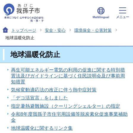
メニュー
Multilingual
トップページ
安全・安心
環境保全・公害対策
地球温暖化防止
地球温暖化防止
再生可能エネルギー電気の利用の促進に関する特別措
置法及びガイドラインに基づく住民説明会及び事前周
知措置
気候変動適応法の改正に伴う熱中症対策
「デコ活宣言」をしました
指定暑熱避難施設（クーリングシェルター）の指定
令和8年度我孫子市住宅用設備等脱炭素化促進事業補助
金
地球温暖化に関するリンク集