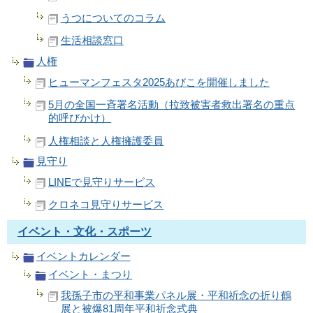
うつについてのコラム
生活相談窓口
人権
ヒューマンフェスタ2025あびこを開催しました
5月の全国一斉署名活動（拉致被害者救出署名の重点
的呼びかけ）
人権相談と人権擁護委員
見守り
LINEで見守りサービス
クロネコ見守りサービス
イベント・文化・スポーツ
イベントカレンダー
イベント・まつり
我孫子市の平和事業パネル展・平和祈念の折り鶴
展と被爆81周年平和祈念式典