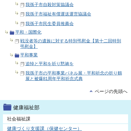
我孫子市自殺対策協議会
我孫子市福祉有償運送運営協議会
我孫子市民生委員推薦会
平和・国際化
戦没者等の遺族に対する特別弔慰金【第十二回特別
弔慰金】
平和事業
追悼と平和を祈り黙祷を
我孫子市の平和事業パネル展・平和祈念の折り鶴
展と被爆81周年平和祈念式典
ページの先頭へ
健康福祉部
社会福祉課
健康づくり支援課（保健センター）