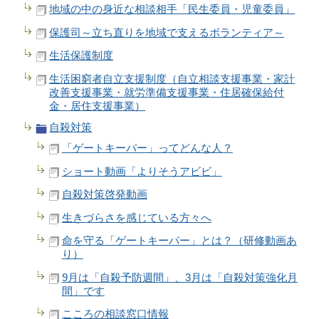
地域の中の身近な相談相手「民生委員・児童委員」
保護司～立ち直りを地域で支えるボランティア～
生活保護制度
生活困窮者自立支援制度（自立相談支援事業・家計
改善支援事業・就労準備支援事業・住居確保給付
金・居住支援事業）
自殺対策
「ゲートキーパー」ってどんな人？
ショート動画「よりそうアビビ」
自殺対策啓発動画
生きづらさを感じている方々へ
命を守る「ゲートキーパー」とは？（研修動画あ
り）
9月は「自殺予防週間」、3月は「自殺対策強化月
間」です
こころの相談窓口情報