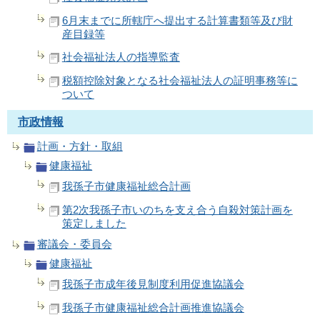
6月末までに所轄庁へ提出する計算書類等及び財
産目録等
社会福祉法人の指導監査
税額控除対象となる社会福祉法人の証明事務等に
ついて
市政情報
計画・方針・取組
健康福祉
我孫子市健康福祉総合計画
第2次我孫子市いのちを支え合う自殺対策計画を
策定しました
審議会・委員会
健康福祉
我孫子市成年後見制度利用促進協議会
我孫子市健康福祉総合計画推進協議会