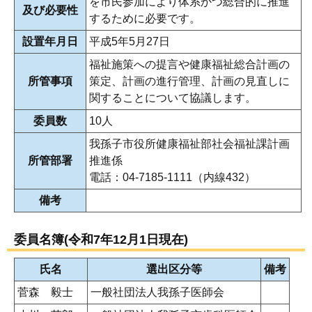
を市民参加により体系かつ総合的に推進
及び必要性
するために必要です。
設置年月日
平成5年5月27日
福祉施策への提言や健康福祉総合計画の
所管事項
策定、計画の進行管理、計画の見直しに
関することについて協議します。
委員数
10人
我孫子市役所健康福祉部社会福祉課計画
所管部署
推進係
電話：04-7185-1111（内線432）
備考
委員名簿(令和7年12月1日現在)
氏名
選出区分等
備考
菅森 毅士
一般社団法人我孫子医師会