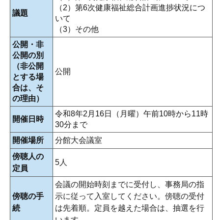
（2）第6次健康福祉総合計画進捗状況につ
議題
いて
（3）その他
公開・非
公開の別
（非公開
公開
とする場
合は、そ
の理由）
令和8年2月16日（月曜）午前10時から11時
開催日時
30分まで
開催場所
分館大会議室
傍聴人の
5人
定員
会議の開始時刻までに受付し、事務局の指
傍聴の手
示に従って入室してください。傍聴の受付
続
は先着順。定員を越えた場合は、抽選を行
います。