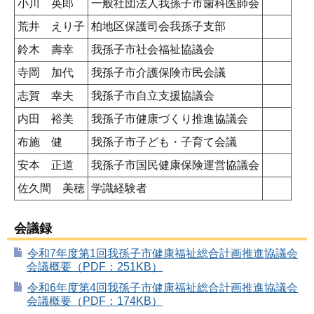
小川 英郎
一般社団法人我孫子市歯科医師会
荒井 えり子
柏地区保護司会我孫子支部
鈴木 壽幸
我孫子市社会福祉協議会
寺岡 加代
我孫子市介護保険市民会議
志賀 幸夫
我孫子市自立支援協議会
内田 裕美
我孫子市健康づくり推進協議会
布施 健
我孫子市子ども・子育て会議
安本 正道
我孫子市国民健康保険運営協議会
佐久間 美穂
学識経験者
会議録
令和7年度第1回我孫子市健康福祉総合計画推進協議会
会議概要（PDF：251KB）
令和6年度第4回我孫子市健康福祉総合計画推進協議会
会議概要（PDF：174KB）