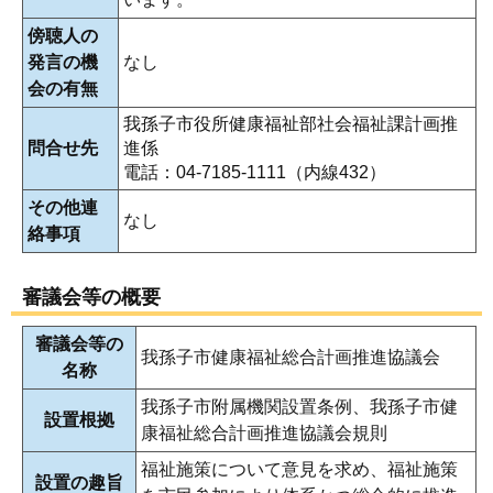
傍聴人の
発言の機
なし
会の有無
我孫子市役所健康福祉部社会福祉課計画推
問合せ先
進係
電話：04-7185-1111（内線432）
その他連
なし
絡事項
審議会等の概要
審議会等の
我孫子市健康福祉総合計画推進協議会
名称
我孫子市附属機関設置条例、我孫子市健
設置根拠
康福祉総合計画推進協議会規則
福祉施策について意見を求め、福祉施策
設置の趣旨