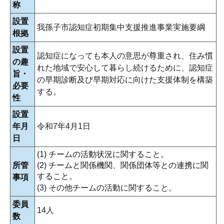
称
設置
我孫子市認知症初期集中支援推進事業実施要綱
根拠
設置
認知症になっても本人の意思が尊重され、住み慣
の趣
れた地域で安心して暮らし続けるために、認知症
旨・
の早期診断及び早期対応に向けた支援体制を構築
必要
する。
性
設置
年月
令和7年4月1日
日
(1) チームの活動状況に関すること。
所管
(2) チームと関係機関、関係団体等との連携に関
すること。
事項
(3) その他チームの活動に関すること。
委員
14人
数