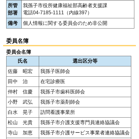
所管
我孫子市役所健康福祉部高齢者支援課
電話04-7185-1111（内線397）
部署
備考
個人情報に関する委員会のため非公開
委員名簿
委員会名簿
氏名
選出区分等
佐藤 昭宏
我孫子医師会
田中 治
在宅診療医
仲村 信慶
我孫子市歯科医師会
小野 武弘
我孫子市薬剤師会
白水 晃子
訪問看護事業所
松山 光貴
我孫子市介護支援専門員連絡協議会
寺山 加恵
我孫子市介護サービス事業者連絡協議会