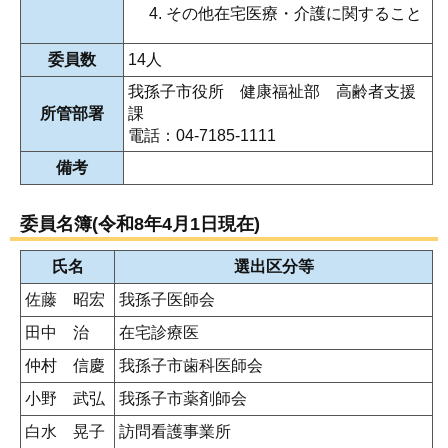
その他在宅医療・介護に関すること
委員数
14人
我孫子市役所 健康福祉部 高齢者支援
所管部署
課
電話：04-7185-1111
備考
委員名簿(令和8年4月1日現在)
氏名
選出区分等
佐藤 昭宏
我孫子医師会
田中 治
在宅診療医
仲村 信慶
我孫子市歯科医師会
小野 武弘
我孫子市薬剤師会
白水 晃子
訪問看護事業所