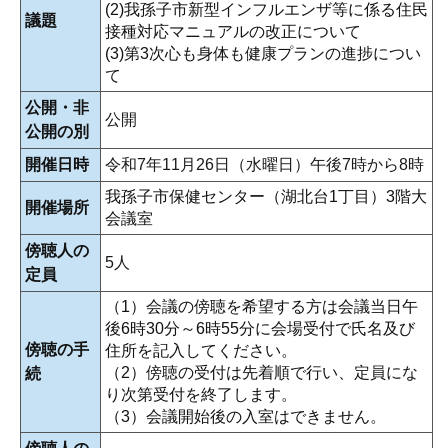
(2)我孫子市新型インフルエンザ等に係る住民
議題
接種対応マニュアルの改正について
(3)第3次心も身体も健康プランの進捗につい
て
公開・非
公開
公開の別
開催日時
令和7年11月26日（水曜日）午後7時から8時
我孫子市保健センター（湖北台1丁目）3階大
開催場所
会議室
傍聴人の
5人
定員
（1）会議の傍聴を希望する方は会議当日午
後6時30分～6時55分に会場受付で氏名及び
傍聴の手
住所を記入してください。
（2）傍聴の受付は先着順で行い、定員にな
続
り次第受付を終了します。
（3）会議開始後の入室はできません。