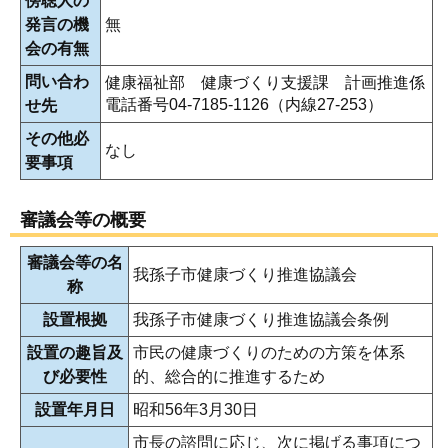
傍聴人の
発言の機
無
会の有無
問い合わ
健康福祉部 健康づくり支援課 計画推進係
電話番号04-7185-1126（内線27-253）
せ先
その他必
なし
要事項
審議会等の概要
審議会等の名
我孫子市健康づくり推進協議会
称
設置根拠
我孫子市健康づくり推進協議会条例
設置の趣旨及
市民の健康づくりのための方策を体系
び必要性
的、総合的に推進するため
設置年月日
昭和56年3月30日
市長の諮問に応じ、次に掲げる事項につ