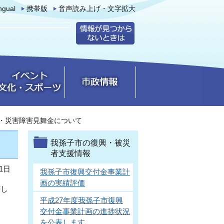
ingual
携帯版
音声読み上げ・文字拡大
・災害障害見舞金について
我孫子市の復興・被災
者支援情報
1日
我孫子市復興交付金事業計
画の実績評価
著し
平成27年度我孫子市復興
交付金事業計画の進捗状況
を公表します