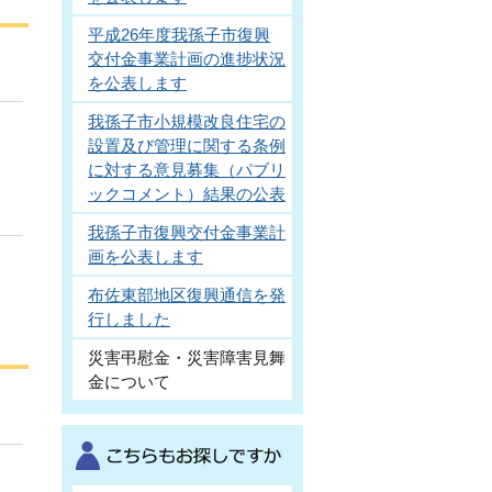
平成26年度我孫子市復興
交付金事業計画の進捗状況
を公表します
我孫子市小規模改良住宅の
設置及び管理に関する条例
に対する意見募集（パブリ
ックコメント）結果の公表
我孫子市復興交付金事業計
画を公表します
布佐東部地区復興通信を発
行しました
災害弔慰金・災害障害見舞
金について