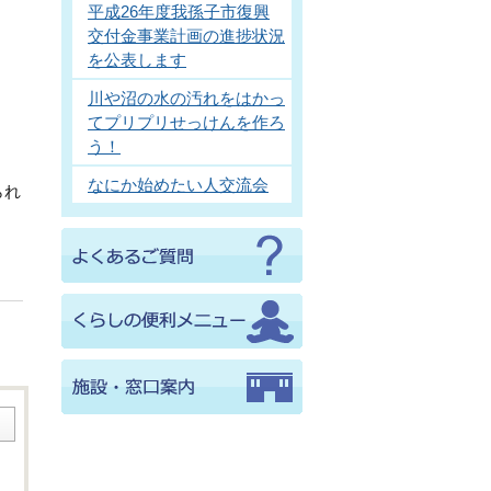
平成26年度我孫子市復興
交付金事業計画の進捗状況
を公表します
川や沼の水の汚れをはかっ
てプリプリせっけんを作ろ
う！
なにか始めたい人交流会
られ