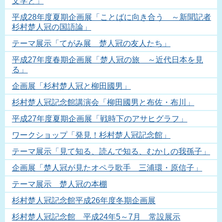
文学と」
平成28年度夏期企画展「ことばに向き合う ～新聞記者
杉村楚人冠の国語論」
テーマ展示「てがみ展 楚人冠の友人たち」
平成27年度春期企画展「楚人冠の旅 ～近代日本を見
る」
企画展「杉村楚人冠と柳田國男」
杉村楚人冠記念館講演会「柳田國男と布佐・布川」
平成27年度夏期企画展「戦時下のアサヒグラフ」
ワークショップ「発見！杉村楚人冠記念館」
テーマ展示「見て知る、読んで知る、むかしの我孫子」
企画展「楚人冠が見たオペラ歌手 三浦環・原信子」
テーマ展示 楚人冠の本棚
杉村楚人冠記念館平成26年度冬期企画展
杉村楚人冠記念館 平成24年5～7月 常設展示