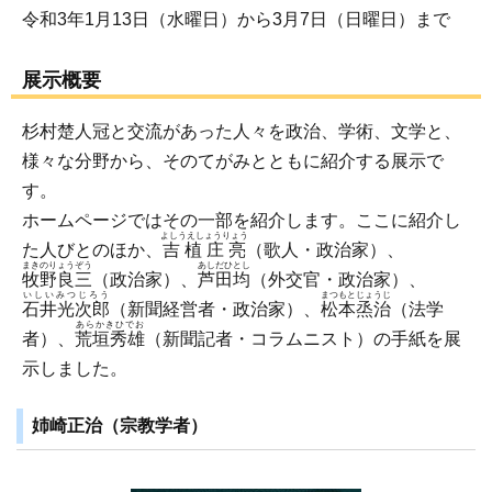
令和3年1月13日（水曜日）から3月7日（日曜日）まで
展示概要
杉村楚人冠と交流があった人々を政治、学術、文学と、
様々な分野から、そのてがみとともに紹介する展示で
す。
ホームページではその一部を紹介します。ここに紹介し
よしうえしょうりょう
た人びとのほか、
吉植庄亮
（歌人・政治家）、
まきのりょうぞう
あしだひとし
牧野良三
（政治家）、
芦田均
（外交官・政治家）、
いしいみつじろう
まつもとじょうじ
石井光次郎
（新聞経営者・政治家）、
松本烝治
（法学
あらかきひでお
者）、
荒垣秀雄
（新聞記者・コラムニスト）の手紙を展
示しました。
姉崎正治（宗教学者）