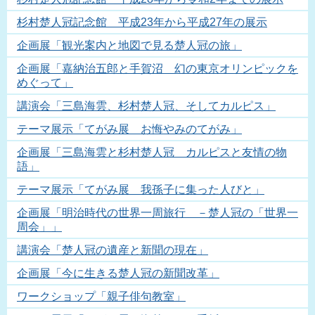
杉村楚人冠記念館 平成23年から平成27年の展示
企画展「観光案内と地図で見る楚人冠の旅」
企画展「嘉納治五郎と手賀沼 幻の東京オリンピックを
めぐって」
講演会「三島海雲、杉村楚人冠、そしてカルピス」
テーマ展示「てがみ展 お悔やみのてがみ」
企画展「三島海雲と杉村楚人冠 カルピスと友情の物
語」
テーマ展示「てがみ展 我孫子に集った人びと」
企画展「明治時代の世界一周旅行 －楚人冠の「世界一
周会」」
講演会「楚人冠の遺産と新聞の現在」
企画展「今に生きる楚人冠の新聞改革」
ワークショップ「親子俳句教室」