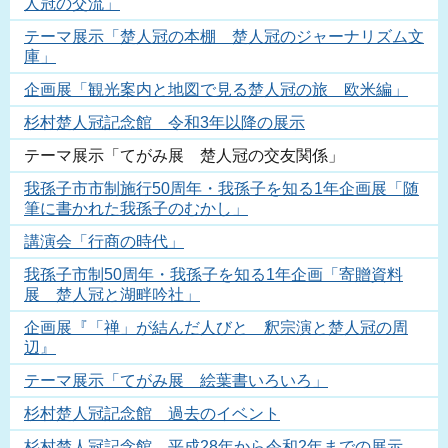
人冠の交流」
テーマ展示「楚人冠の本棚 楚人冠のジャーナリズム文
庫」
企画展「観光案内と地図で見る楚人冠の旅 欧米編」
杉村楚人冠記念館 令和3年以降の展示
テーマ展示「てがみ展 楚人冠の交友関係」
我孫子市市制施行50周年・我孫子を知る1年企画展「随
筆に書かれた我孫子のむかし」
講演会「行商の時代」
我孫子市制50周年・我孫子を知る1年企画「寄贈資料
展 楚人冠と湖畔吟社」
企画展『「禅」が結んだ人びと 釈宗演と楚人冠の周
辺』
テーマ展示「てがみ展 絵葉書いろいろ」
杉村楚人冠記念館 過去のイベント
杉村楚人冠記念館 平成28年から令和2年までの展示