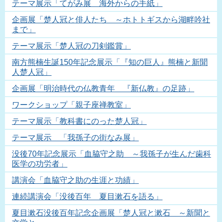
テーマ展示「てがみ展 海外からの手紙」
企画展「楚人冠と俳人たち ～ホトトギスから湖畔吟社
まで」
テーマ展示「楚人冠の刀剣鑑賞」
南方熊楠生誕150年記念展示「『知の巨人』熊楠と新聞
人楚人冠」
企画展「明治時代の仏教青年 『新仏教』の足跡」
ワークショップ「親子座禅教室」
テーマ展示「教科書にのった楚人冠」
テーマ展示 「我孫子の街なみ展」
没後70年記念展示「血脇守之助 ～我孫子が生んだ歯科
医学の功労者」
講演会「血脇守之助の生涯と功績」
連続講演会「没後百年 夏目漱石を語る」
夏目漱石没後百年記念企画展「楚人冠と漱石 ～新聞と