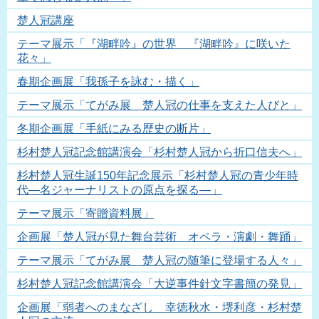
楚人冠講座
テーマ展示「『湖畔吟』の世界 『湖畔吟』に咲いた
花々」
春期企画展「我孫子を詠む・描く」
テーマ展示「てがみ展 楚人冠の仕事を支えた人びと」
冬期企画展「手紙にみる歴史の断片」
杉村楚人冠記念館講演会「杉村楚人冠から折口信夫へ」
杉村楚人冠生誕150年記念展示「杉村楚人冠の青少年時
代―名ジャーナリストの原点を探る―」
テーマ展示「寄贈資料展」
企画展「楚人冠が見た舞台芸術 オペラ・演劇・舞踊」
テーマ展示「てがみ展 楚人冠の随筆に登場する人々」
杉村楚人冠記念館講演会「大逆事件針文字書簡の発見」
企画展「弱者へのまなざし 幸徳秋水・堺利彦・杉村楚