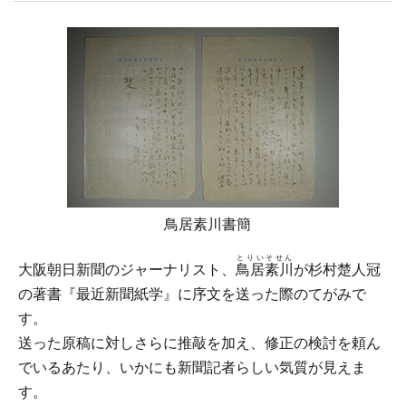
鳥居素川書簡
とりいそせん
大阪朝日新聞のジャーナリスト、
鳥居素川
が杉村楚人冠
の著書『最近新聞紙学』に序文を送った際のてがみで
す。
送った原稿に対しさらに推敲を加え、修正の検討を頼ん
でいるあたり、いかにも新聞記者らしい気質が見えま
す。