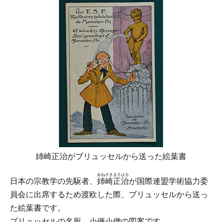
姉崎正治がブリュッセルから送った絵葉書
あねざきまさはる
日本の宗教学の先駆者、
姉崎正治
が国際連盟学術協力委
員会に出席するため渡欧した際、ブリュッセルから送っ
た絵葉書です。
ブリュッセルの名所、小便小僧の図案です。