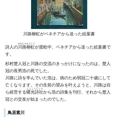
川路柳虹がベネチアから送った絵葉書
かわじりゅうこう
詩人の
川路柳虹
が渡欧中、ベネチアから送った絵葉書で
す。
杉村楚人冠と川路の交流のきっかけになったのは、楚人
冠の長男浩の死でした。
川路に詩を学んでいた浩は、病のため弱冠二十歳にして
亡くなります。その生前の望みを叶えようと、川路は自
しょこうししゃ
ら経営する
曙光詩社
から浩の詩集を刊行、それから楚人
冠との交友が始まったのでした。
鳥居素川