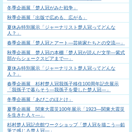
冬季企画展「楚人冠がみた戦争」
秋季企画展「出版で広める、広がる」
夏休み特別展示「ジャーナリスト楚人冠ってどんな
人？」
春季企画展「楚人冠とアート―芸術家たちとの交流―」
秋季企画展 楚人冠の本棚「楚人冠が読んだ文学―紫式
部からシェークスピアまで―」
夏休み特別展示「ジャーナリスト楚人冠ってどんな
人？」
春季企画展 杉村楚人冠我孫子移住100周年記念展示
「我孫子で暮らそう―我孫子を愛した楚人冠―」
冬季企画展「あびこのほとけ」
夏季企画展 関東大震災100年展示「1923―関東大震災
を生きた人々―」
杉村楚人冠記念館ワークショップ「楚人冠を描こう―鉛
筆で感じる楚人冠―」