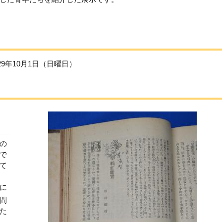
29年10月1日（日曜日）
の
で
て
に
間
た