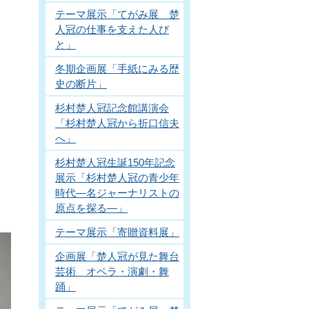
テーマ展示「てがみ展 楚
人冠の仕事を支えた人び
と」
冬期企画展「手紙にみる歴
史の断片」
杉村楚人冠記念館講演会
「杉村楚人冠から折口信夫
へ」
杉村楚人冠生誕150年記念
展示「杉村楚人冠の青少年
時代―名ジャーナリストの
原点を探る―」
テーマ展示「寄贈資料展」
企画展「楚人冠が見た舞台
芸術 オペラ・演劇・舞
踊」