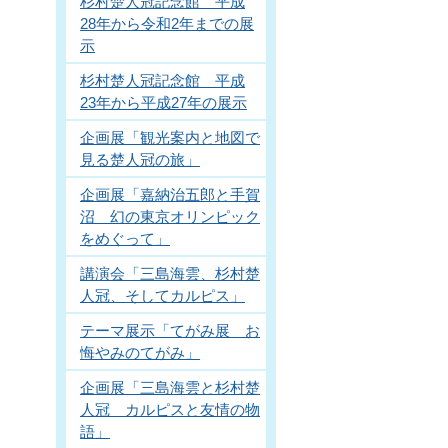
杉村楚人冠記念館 平成
28年から令和2年までの展
示
杉村楚人冠記念館 平成
23年から平成27年の展示
企画展「観光案内と地図で
見る楚人冠の旅」
企画展「嘉納治五郎と手賀
沼 幻の東京オリンピック
をめぐって」
講演会「三島海雲、杉村楚
人冠、そしてカルピス」
テーマ展示「てがみ展 お
悔やみのてがみ」
企画展「三島海雲と杉村楚
人冠 カルピスと友情の物
語」