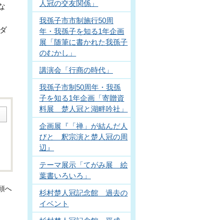
人冠の交友関係」
な
我孫子市市制施行50周
ダ
年・我孫子を知る1年企画
展「随筆に書かれた我孫子
のむかし」
講演会「行商の時代」
我孫子市制50周年・我孫
子を知る1年企画「寄贈資
料展 楚人冠と湖畔吟社」
企画展『「禅」が結んだ人
びと 釈宗演と楚人冠の周
辺』
テーマ展示「てがみ展 絵
葉書いろいろ」
頭へ
杉村楚人冠記念館 過去の
イベント