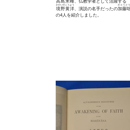
高島米峰
、仏教学者として活躍する
さかいのこうよう
かとうと
境野黄洋
、演説の名手だったの
加藤
の4人を紹介しました。