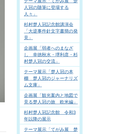
テーマ展示「てがみ展 楚
人冠の随筆に登場する
人々」
杉村楚人冠記念館講演会
「大逆事件針文字書簡の発
見」
企画展「弱者へのまなざ
し 幸徳秋水・堺利彦・杉
村楚人冠の交流」
テーマ展示「楚人冠の本
棚 楚人冠のジャーナリズ
ム文庫」
企画展「観光案内と地図で
見る楚人冠の旅 欧米編」
杉村楚人冠記念館 令和3
年以降の展示
テーマ展示「てがみ展 楚