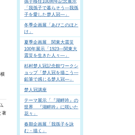
孫子移住100周年記念展示
「我孫子で暮らそう―我孫
子を愛した楚人冠―」
冬季企画展「あびこのほと
け」
夏季企画展 関東大震災
100年展示「1923―関東大
震災を生きた人々―」
杉村楚人冠記念館ワークシ
ョップ「楚人冠を描こう―
縦横
鉛筆で感じる楚人冠―」
楚人冠講座
テーマ展示「『湖畔吟』の
仏
世界 『湖畔吟』に咲いた
と著
花々」
春期企画展「我孫子を詠
む・描く」