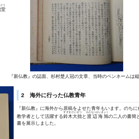
つどう
咄堂
『新仏教』の誌面、杉村楚人冠の文章、当時のペンネームは
2 海外に行った仏教青年
『新仏教』に海外から原稿をよせた青年もいます。のちに
すずきだいせつ
わたなべかいきょく
教学者として活躍する
鈴木大拙
と
渡辺海旭
の二人の書簡
書を展示しました。