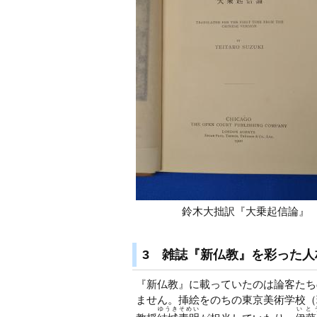
鈴木大拙訳『大乗起信論』
3 雑誌『新仏教』を彩った人
『新仏教』に載っていたのは論客たち
ません。挿絵をのちの東京美術学校（
ゆうきそめい
いと