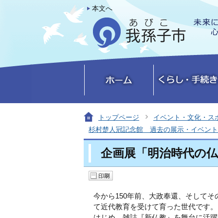
本文へ
トップページ
イベント・文化・ス
杉村楚人冠記念館 過去の展示・イベント
企画展「明治時代の仏
今から150年前、大政奉還、そして
て近代教育を受けて育った世代です。
はじめ、雑誌『新仏教』を舞台に活躍