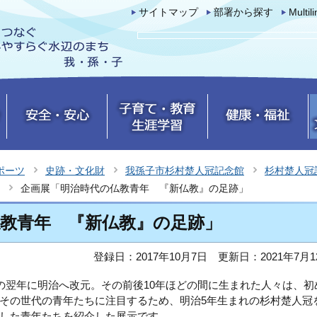
サイトマップ
部署から探す
Multil
ポーツ
史跡・文化財
我孫子市杉村楚人冠記念館
杉村楚人冠
企画展「明治時代の仏教青年 『新仏教』の足跡」
教青年 『新仏教』の足跡」
登録日：2017年10月7日
更新日：2021年7月1
その翌年に明治へ改元。その前後10年ほどの間に生まれた人々は、初
その世代の青年たちに注目するため、明治5年生まれの杉村楚人冠
した青年たちを紹介した展示です。