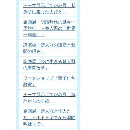
テーマ展示「てがみ展 我
孫子に集った人びと」
企画展「明治時代の世界一
周旅行 －楚人冠の「世界
一周会」」
講演会「楚人冠の遺産と新
聞の現在」
企画展「今に生きる楚人冠
の新聞改革」
ワークショップ「親子俳句
教室」
テーマ展示「てがみ展 海
外からの手紙」
企画展「楚人冠と俳人た
ち ～ホトトギスから湖畔
吟社まで」