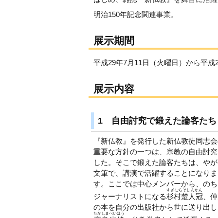
明治150年記念関連事業。
展示期間
平成29年7月11日（火曜日）から平成
展示内容
1 自由討究で鍛えた論客たち
『新仏教』を発行した新仏教徒同志会
重要な方針の一つは、宗教の自由討究
した。そこで鍛えた論客たちは、やが
文筆で、講演で活躍することになりま
す。ここでは中心メンバーから、のち
すぎむらそじんかん
ジャーナリストになる
杉村楚人冠
、仲
の本を自分の出版社から世に送り出し
たかしまべいほう