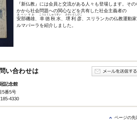
『新仏教』には会員と交流がある人々も登場します。その
かから社会問題への関心などを共有した社会主義者の
あべいそお
こうとくしゅうすい
さかいとしひこ
安部磯雄
、
幸徳秋水
、
堺利彦
、スリランカの仏教運動家
ルマパーラを紹介しました。
問い合わせは
冠記念館
目5番5号
85-4330
ページの先