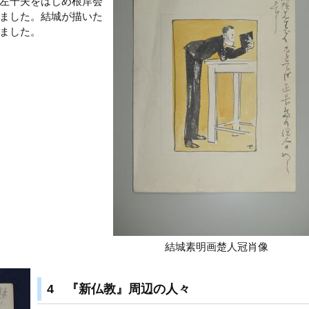
左千夫
をはじめ根岸会
ました。結城が描いた
ました。
結城素明画楚人冠肖像
4 『新仏教』周辺の人々