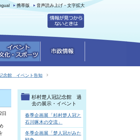
ingual
携帯版
音声読み上げ・文字拡大
記念館 イベント告知
杉村楚人冠記念館 過
去の展示・イベント
2日
春季企画展「杉村楚人冠と
石川啄木の交流」
め
を
冬季企画展「楚人冠がみた
戦争」