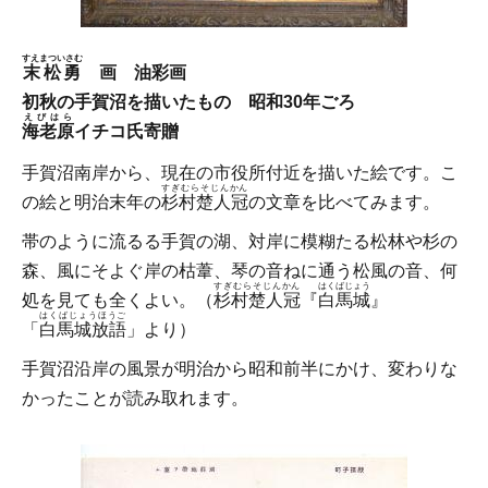
すえまついさむ
末松勇
画 油彩画
初秋の手賀沼を描いたもの 昭和30年ごろ
えびはら
海老原
イチコ氏寄贈
手賀沼南岸から、現在の市役所付近を描いた絵です。こ
すぎむらそじんかん
の絵と明治末年の
杉村楚人冠
の文章を比べてみます。
帯のように流るる手賀の湖、対岸に模糊たる松林や杉の
森、風にそよぐ岸の枯葦、琴の音ねに通う松風の音、何
すぎむらそじんかん
はくばじょう
処を見ても全くよい。（
杉村楚人冠
『
白馬城
』
はくばじょうほうご
「
白馬城放語
」より）
手賀沼沿岸の風景が明治から昭和前半にかけ、変わりな
かったことが読み取れます。