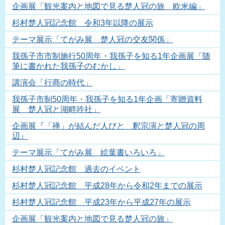
企画展「観光案内と地図で見る楚人冠の旅 欧米編」
杉村楚人冠記念館 令和3年以降の展示
テーマ展示「てがみ展 楚人冠の交友関係」
我孫子市市制施行50周年・我孫子を知る1年企画展「随
筆に書かれた我孫子のむかし」
講演会「行商の時代」
我孫子市制50周年・我孫子を知る1年企画「寄贈資料
展 楚人冠と湖畔吟社」
企画展『「禅」が結んだ人びと 釈宗演と楚人冠の周
辺』
テーマ展示「てがみ展 絵葉書いろいろ」
杉村楚人冠記念館 過去のイベント
杉村楚人冠記念館 平成28年から令和2年までの展示
杉村楚人冠記念館 平成23年から平成27年の展示
企画展「観光案内と地図で見る楚人冠の旅」