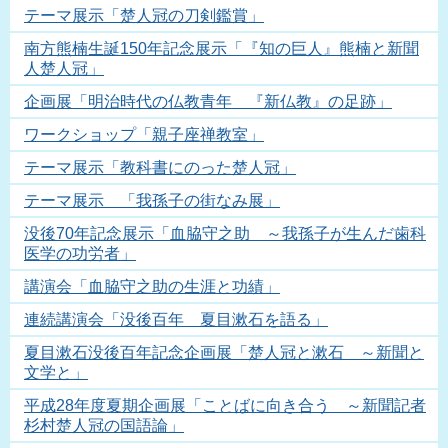
テーマ展示「楚人冠の刀剣鑑賞」
南方熊楠生誕150年記念展示「『知の巨人』熊楠と新聞
人楚人冠」
企画展「明治時代の仏教青年 『新仏教』の足跡」
ワークショップ「親子座禅教室」
テーマ展示「教科書にのった楚人冠」
テーマ展示 「我孫子の街なみ展」
没後70年記念展示「血脇守之助 ～我孫子が生んだ歯科
医学の功労者」
講演会「血脇守之助の生涯と功績」
連続講演会「没後百年 夏目漱石を語る」
夏目漱石没後百年記念企画展「楚人冠と漱石 ～新聞と
文学と」
平成28年度夏期企画展「ことばに向き合う ～新聞記者
杉村楚人冠の国語論」