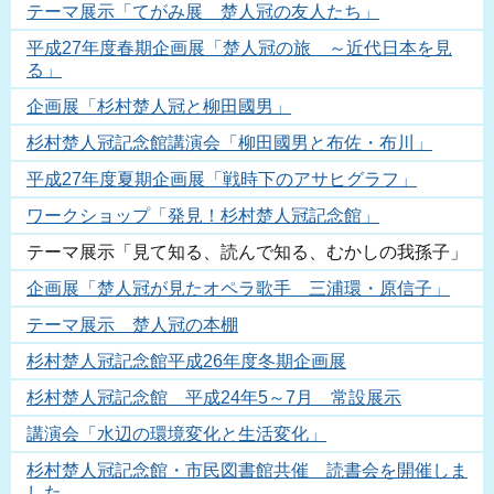
テーマ展示「てがみ展 楚人冠の友人たち」
平成27年度春期企画展「楚人冠の旅 ～近代日本を見
る」
企画展「杉村楚人冠と柳田國男」
杉村楚人冠記念館講演会「柳田國男と布佐・布川」
平成27年度夏期企画展「戦時下のアサヒグラフ」
ワークショップ「発見！杉村楚人冠記念館」
テーマ展示「見て知る、読んで知る、むかしの我孫子」
企画展「楚人冠が見たオペラ歌手 三浦環・原信子」
テーマ展示 楚人冠の本棚
杉村楚人冠記念館平成26年度冬期企画展
杉村楚人冠記念館 平成24年5～7月 常設展示
講演会「水辺の環境変化と生活変化」
杉村楚人冠記念館・市民図書館共催 読書会を開催しま
した