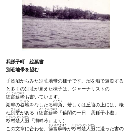
我孫子町 絵葉書
別荘地帯を望む
手賀沼からみた別荘地帯の様子です。沼を船で遊覧する
と多くの別荘が見えた様子は、ジャーナリストの
とくとみそほう
徳富蘇峰
も書いています。
たにち
こうかく
湖畔の
谷地
をなしたる
岬角
、若しくは丘陵の上には、概
べっしょ
とくとみそほう
ね
別墅
がある（
徳富蘇峰
「偸閑の一日 我孫子小遊」
すぎむらそじんかん
杉村楚人冠
『湖畔吟』より）
とくとみそほう
すぎむらそじんかん
この文章に合わせ、
徳富蘇峰
が
杉村楚人冠
に送った書の