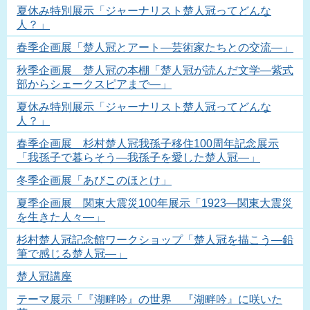
夏休み特別展示「ジャーナリスト楚人冠ってどんな
人？」
春季企画展「楚人冠とアート―芸術家たちとの交流―」
秋季企画展 楚人冠の本棚「楚人冠が読んだ文学―紫式
部からシェークスピアまで―」
夏休み特別展示「ジャーナリスト楚人冠ってどんな
人？」
春季企画展 杉村楚人冠我孫子移住100周年記念展示
「我孫子で暮らそう―我孫子を愛した楚人冠―」
冬季企画展「あびこのほとけ」
夏季企画展 関東大震災100年展示「1923―関東大震災
を生きた人々―」
杉村楚人冠記念館ワークショップ「楚人冠を描こう―鉛
筆で感じる楚人冠―」
楚人冠講座
テーマ展示「『湖畔吟』の世界 『湖畔吟』に咲いた