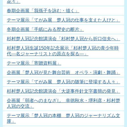
花々」
春期企画展「我孫子を詠む・描く」
テーマ展示「てがみ展 楚人冠の仕事を支えた人びと」
冬期企画展「手紙にみる歴史の断片」
杉村楚人冠記念館講演会「杉村楚人冠から折口信夫へ」
杉村楚人冠生誕150年記念展示「杉村楚人冠の青少年時
代―名ジャーナリストの原点を探る―」
テーマ展示「寄贈資料展」
企画展「楚人冠が見た舞台芸術 オペラ・演劇・舞踊」
テーマ展示「てがみ展 楚人冠の随筆に登場する人々」
杉村楚人冠記念館講演会「大逆事件針文字書簡の発見」
企画展「弱者へのまなざし 幸徳秋水・堺利彦・杉村楚
人冠の交流」
テーマ展示「楚人冠の本棚 楚人冠のジャーナリズム文
庫」