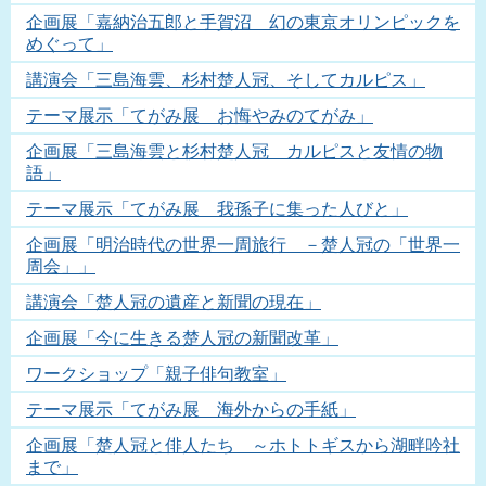
企画展「嘉納治五郎と手賀沼 幻の東京オリンピックを
めぐって」
講演会「三島海雲、杉村楚人冠、そしてカルピス」
テーマ展示「てがみ展 お悔やみのてがみ」
企画展「三島海雲と杉村楚人冠 カルピスと友情の物
語」
テーマ展示「てがみ展 我孫子に集った人びと」
企画展「明治時代の世界一周旅行 －楚人冠の「世界一
周会」」
講演会「楚人冠の遺産と新聞の現在」
企画展「今に生きる楚人冠の新聞改革」
ワークショップ「親子俳句教室」
テーマ展示「てがみ展 海外からの手紙」
企画展「楚人冠と俳人たち ～ホトトギスから湖畔吟社
まで」