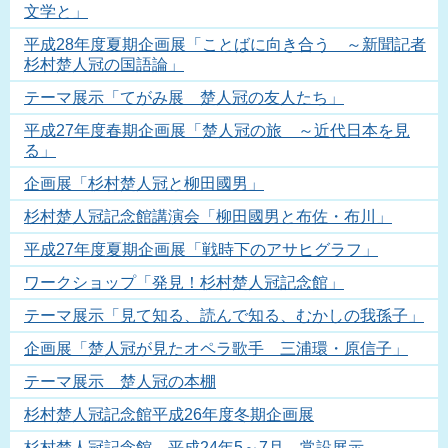
文学と」
平成28年度夏期企画展「ことばに向き合う ～新聞記者
杉村楚人冠の国語論」
テーマ展示「てがみ展 楚人冠の友人たち」
平成27年度春期企画展「楚人冠の旅 ～近代日本を見
る」
企画展「杉村楚人冠と柳田國男」
杉村楚人冠記念館講演会「柳田國男と布佐・布川」
平成27年度夏期企画展「戦時下のアサヒグラフ」
ワークショップ「発見！杉村楚人冠記念館」
テーマ展示「見て知る、読んで知る、むかしの我孫子」
企画展「楚人冠が見たオペラ歌手 三浦環・原信子」
テーマ展示 楚人冠の本棚
杉村楚人冠記念館平成26年度冬期企画展
杉村楚人冠記念館 平成24年5～7月 常設展示