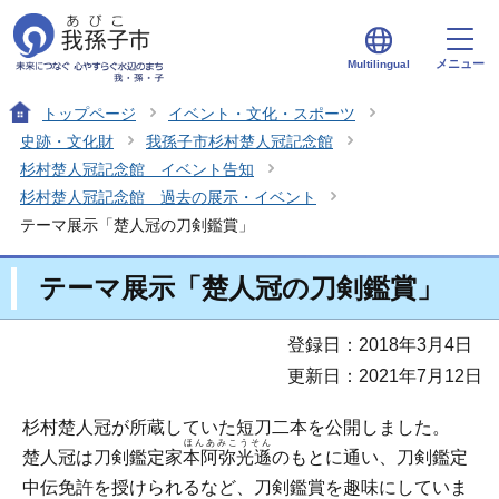
メニュー
Multilingual
トップページ
イベント・文化・スポーツ
史跡・文化財
我孫子市杉村楚人冠記念館
杉村楚人冠記念館 イベント告知
杉村楚人冠記念館 過去の展示・イベント
テーマ展示「楚人冠の刀剣鑑賞」
テーマ展示「楚人冠の刀剣鑑賞」
登録日：2018年3月4日
更新日：2021年7月12日
杉村楚人冠が所蔵していた短刀二本を公開しました。
ほんあみこうそん
楚人冠は刀剣鑑定家
本阿弥光遜
のもとに通い、刀剣鑑定
中伝免許を授けられるなど、刀剣鑑賞を趣味にしていま