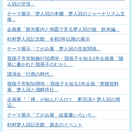
人冠の交流」
テーマ展示「楚人冠の本棚 楚人冠のジャーナリズム文
庫」
企画展「観光案内と地図で見る楚人冠の旅 欧米編」
杉村楚人冠記念館 令和3年以降の展示
テーマ展示「てがみ展 楚人冠の交友関係」
我孫子市市制施行50周年・我孫子を知る1年企画展「随
筆に書かれた我孫子のむかし」
講演会「行商の時代」
我孫子市制50周年・我孫子を知る1年企画「寄贈資料
展 楚人冠と湖畔吟社」
企画展『「禅」が結んだ人びと 釈宗演と楚人冠の周
辺』
テーマ展示「てがみ展 絵葉書いろいろ」
杉村楚人冠記念館 過去のイベント