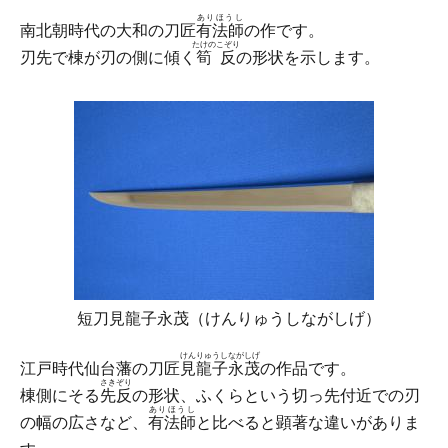
ありほうし
南北朝時代の大和の刀匠
有法師
の作です。
たけのこぞり
刃先で棟が刃の側に傾く
筍反
の形状を示します。
短刀見龍子永茂（けんりゅうしながしげ）
けんりゅうしながしげ
江戸時代仙台藩の刀匠
見龍子永茂
の作品です。
さきぞり
棟側にそる
先反
の形状、ふくらという切っ先付近での刃
ありほうし
の幅の広さなど、
有法師
と比べると顕著な違いがありま