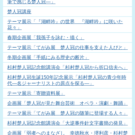
筆で感じる楚人冠―」
楚人冠講座
テーマ展示「『湖畔吟』の世界 『湖畔吟』に咲いた
花々」
春期企画展「我孫子を詠む・描く」
テーマ展示「てがみ展 楚人冠の仕事を支えた人びと」
冬期企画展「手紙にみる歴史の断片」
杉村楚人冠記念館講演会「杉村楚人冠から折口信夫へ」
杉村楚人冠生誕150年記念展示「杉村楚人冠の青少年時
代―名ジャーナリストの原点を探る―」
テーマ展示「寄贈資料展」
企画展「楚人冠が見た舞台芸術 オペラ・演劇・舞踊」
テーマ展示「てがみ展 楚人冠の随筆に登場する人々」
杉村楚人冠記念館講演会「大逆事件針文字書簡の発見」
企画展「弱者へのまなざし 幸徳秋水・堺利彦・杉村楚