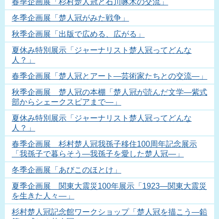
春季企画展「杉村楚人冠と石川啄木の交流」
冬季企画展「楚人冠がみた戦争」
秋季企画展「出版で広める、広がる」
夏休み特別展示「ジャーナリスト楚人冠ってどんな
人？」
春季企画展「楚人冠とアート―芸術家たちとの交流―」
秋季企画展 楚人冠の本棚「楚人冠が読んだ文学―紫式
部からシェークスピアまで―」
夏休み特別展示「ジャーナリスト楚人冠ってどんな
人？」
春季企画展 杉村楚人冠我孫子移住100周年記念展示
「我孫子で暮らそう―我孫子を愛した楚人冠―」
冬季企画展「あびこのほとけ」
夏季企画展 関東大震災100年展示「1923―関東大震災
を生きた人々―」
杉村楚人冠記念館ワークショップ「楚人冠を描こう―鉛