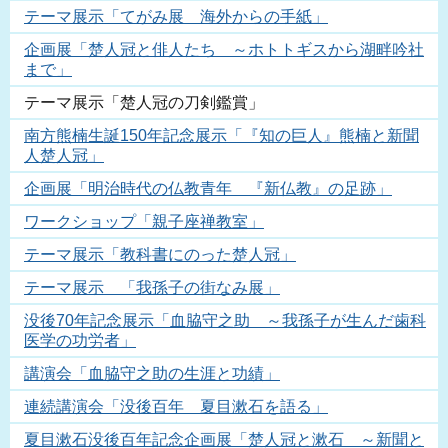
テーマ展示「てがみ展 海外からの手紙」
企画展「楚人冠と俳人たち ～ホトトギスから湖畔吟社
まで」
テーマ展示「楚人冠の刀剣鑑賞」
南方熊楠生誕150年記念展示「『知の巨人』熊楠と新聞
人楚人冠」
企画展「明治時代の仏教青年 『新仏教』の足跡」
ワークショップ「親子座禅教室」
テーマ展示「教科書にのった楚人冠」
テーマ展示 「我孫子の街なみ展」
没後70年記念展示「血脇守之助 ～我孫子が生んだ歯科
医学の功労者」
講演会「血脇守之助の生涯と功績」
連続講演会「没後百年 夏目漱石を語る」
夏目漱石没後百年記念企画展「楚人冠と漱石 ～新聞と