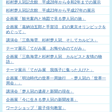
杉村楚人冠記念館 平成28年から令和2年までの展示
杉村楚人冠記念館 平成23年から平成27年の展示
企画展「観光案内と地図で見る楚人冠の旅」
企画展「嘉納治五郎と手賀沼 幻の東京オリンピックを
めぐって」
講演会「三島海雲、杉村楚人冠、そしてカルピス」
テーマ展示「てがみ展 お悔やみのてがみ」
企画展「三島海雲と杉村楚人冠 カルピスと友情の物
語」
テーマ展示「てがみ展 我孫子に集った人びと」
企画展「明治時代の世界一周旅行 －楚人冠の「世界一
周会」」
講演会「楚人冠の遺産と新聞の現在」
企画展「今に生きる楚人冠の新聞改革」
ワークショップ「親子俳句教室」