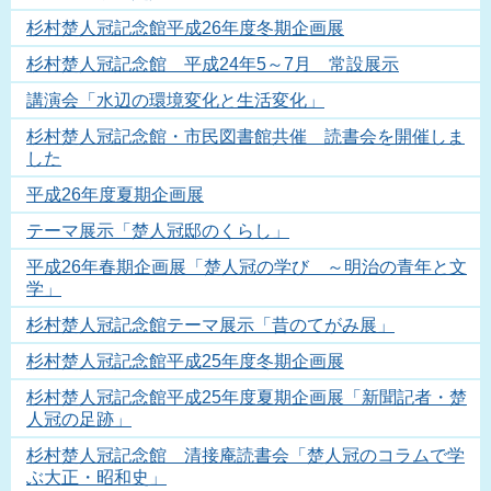
杉村楚人冠記念館平成26年度冬期企画展
杉村楚人冠記念館 平成24年5～7月 常設展示
講演会「水辺の環境変化と生活変化」
杉村楚人冠記念館・市民図書館共催 読書会を開催しま
した
平成26年度夏期企画展
テーマ展示「楚人冠邸のくらし」
平成26年春期企画展「楚人冠の学び ～明治の青年と文
学」
杉村楚人冠記念館テーマ展示「昔のてがみ展」
杉村楚人冠記念館平成25年度冬期企画展
杉村楚人冠記念館平成25年度夏期企画展「新聞記者・楚
人冠の足跡」
杉村楚人冠記念館 清接庵読書会「楚人冠のコラムで学
ぶ大正・昭和史」