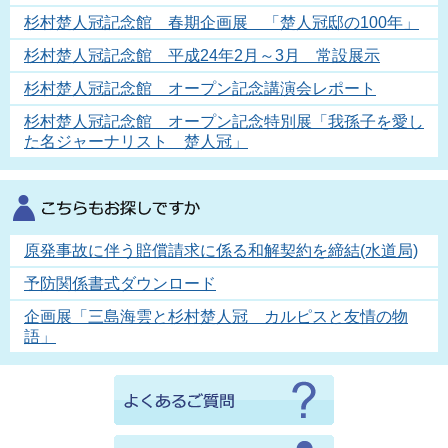
杉村楚人冠記念館 春期企画展 「楚人冠邸の100年」
杉村楚人冠記念館 平成24年2月～3月 常設展示
杉村楚人冠記念館 オープン記念講演会レポート
杉村楚人冠記念館 オープン記念特別展「我孫子を愛し
た名ジャーナリスト 楚人冠」
原発事故に伴う賠償請求に係る和解契約を締結(水道局)
予防関係書式ダウンロード
企画展「三島海雲と杉村楚人冠 カルピスと友情の物
語」