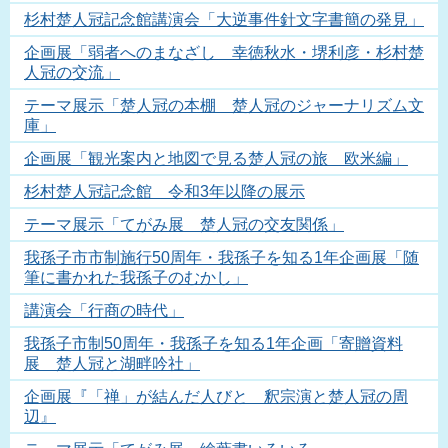
杉村楚人冠記念館講演会「大逆事件針文字書簡の発見」
企画展「弱者へのまなざし 幸徳秋水・堺利彦・杉村楚
人冠の交流」
テーマ展示「楚人冠の本棚 楚人冠のジャーナリズム文
庫」
企画展「観光案内と地図で見る楚人冠の旅 欧米編」
杉村楚人冠記念館 令和3年以降の展示
テーマ展示「てがみ展 楚人冠の交友関係」
我孫子市市制施行50周年・我孫子を知る1年企画展「随
筆に書かれた我孫子のむかし」
講演会「行商の時代」
我孫子市制50周年・我孫子を知る1年企画「寄贈資料
展 楚人冠と湖畔吟社」
企画展『「禅」が結んだ人びと 釈宗演と楚人冠の周
辺』