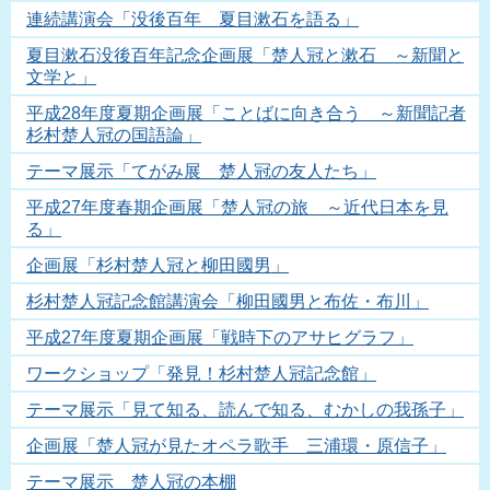
連続講演会「没後百年 夏目漱石を語る」
夏目漱石没後百年記念企画展「楚人冠と漱石 ～新聞と
文学と」
平成28年度夏期企画展「ことばに向き合う ～新聞記者
杉村楚人冠の国語論」
テーマ展示「てがみ展 楚人冠の友人たち」
平成27年度春期企画展「楚人冠の旅 ～近代日本を見
る」
企画展「杉村楚人冠と柳田國男」
杉村楚人冠記念館講演会「柳田國男と布佐・布川」
平成27年度夏期企画展「戦時下のアサヒグラフ」
ワークショップ「発見！杉村楚人冠記念館」
テーマ展示「見て知る、読んで知る、むかしの我孫子」
企画展「楚人冠が見たオペラ歌手 三浦環・原信子」
テーマ展示 楚人冠の本棚