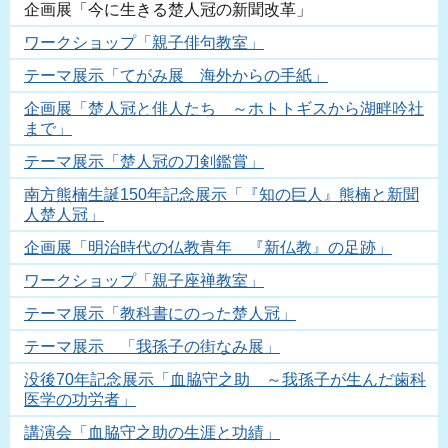
企画展「今に生きる楚人冠の新聞改革」
ワークショップ「親子俳句教室」
テーマ展示「てがみ展 海外からの手紙」
企画展「楚人冠と俳人たち ～ホトトギスから湖畔吟社
まで」
テーマ展示「楚人冠の刀剣鑑賞」
南方熊楠生誕150年記念展示「『知の巨人』熊楠と新聞
人楚人冠」
企画展「明治時代の仏教青年 『新仏教』の足跡」
ワークショップ「親子座禅教室」
テーマ展示「教科書にのった楚人冠」
テーマ展示 「我孫子の街なみ展」
没後70年記念展示「血脇守之助 ～我孫子が生んだ歯科
医学の功労者」
講演会「血脇守之助の生涯と功績」