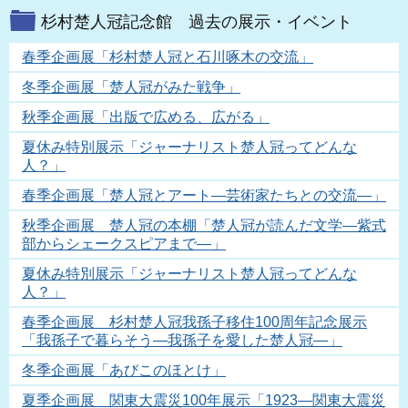
杉村楚人冠記念館 過去の展示・イベント
春季企画展「杉村楚人冠と石川啄木の交流」
冬季企画展「楚人冠がみた戦争」
秋季企画展「出版で広める、広がる」
夏休み特別展示「ジャーナリスト楚人冠ってどんな
人？」
春季企画展「楚人冠とアート―芸術家たちとの交流―」
秋季企画展 楚人冠の本棚「楚人冠が読んだ文学―紫式
部からシェークスピアまで―」
夏休み特別展示「ジャーナリスト楚人冠ってどんな
人？」
春季企画展 杉村楚人冠我孫子移住100周年記念展示
「我孫子で暮らそう―我孫子を愛した楚人冠―」
冬季企画展「あびこのほとけ」
夏季企画展 関東大震災100年展示「1923―関東大震災