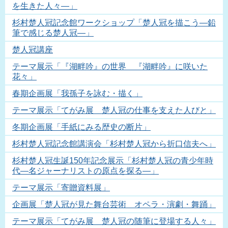
を生きた人々―」
杉村楚人冠記念館ワークショップ「楚人冠を描こう―鉛
筆で感じる楚人冠―」
楚人冠講座
テーマ展示「『湖畔吟』の世界 『湖畔吟』に咲いた
花々」
春期企画展「我孫子を詠む・描く」
テーマ展示「てがみ展 楚人冠の仕事を支えた人びと」
冬期企画展「手紙にみる歴史の断片」
杉村楚人冠記念館講演会「杉村楚人冠から折口信夫へ」
杉村楚人冠生誕150年記念展示「杉村楚人冠の青少年時
代―名ジャーナリストの原点を探る―」
テーマ展示「寄贈資料展」
企画展「楚人冠が見た舞台芸術 オペラ・演劇・舞踊」
テーマ展示「てがみ展 楚人冠の随筆に登場する人々」