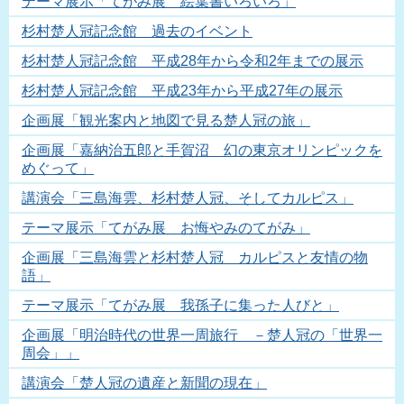
テーマ展示「てがみ展 絵葉書いろいろ」
杉村楚人冠記念館 過去のイベント
杉村楚人冠記念館 平成28年から令和2年までの展示
杉村楚人冠記念館 平成23年から平成27年の展示
企画展「観光案内と地図で見る楚人冠の旅」
企画展「嘉納治五郎と手賀沼 幻の東京オリンピックを
めぐって」
講演会「三島海雲、杉村楚人冠、そしてカルピス」
テーマ展示「てがみ展 お悔やみのてがみ」
企画展「三島海雲と杉村楚人冠 カルピスと友情の物
語」
テーマ展示「てがみ展 我孫子に集った人びと」
企画展「明治時代の世界一周旅行 －楚人冠の「世界一
周会」」
講演会「楚人冠の遺産と新聞の現在」