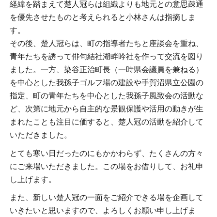
経緯を踏まえて楚人冠らは組織よりも地元との意思疎通
を優先させたものと考えられると小林さんは指摘しま
す。
その後、楚人冠らは、町の指導者たちと座談会を重ね、
青年たちを誘って俳句結社湖畔吟社を作って交流を図り
ました。一方、染谷正治町長（一時県会議員を兼ねる）
を中心とした我孫子ゴルフ場の建設や手賀沼県立公園の
指定、町の青年たちを中心とした我孫子風致会の活動な
ど、次第に地元から自主的な景観保護や活用の動きが生
まれたことも注目に価すると、楚人冠の活動を紹介して
いただきました。
とても寒い日だったのにもかかわらず、たくさんの方々
にご来場いただきました。この場をお借りして、お礼申
し上げます。
また、新しい楚人冠の一面をご紹介できる場を企画して
いきたいと思いますので、よろしくお願い申し上げま