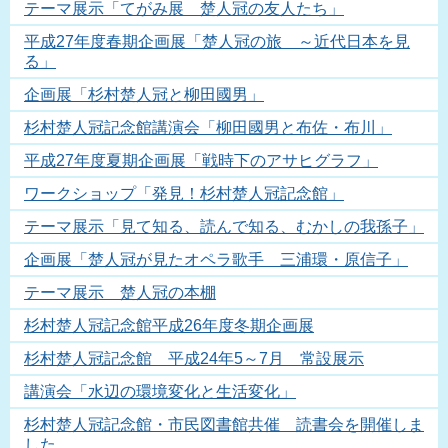
テーマ展示「てがみ展 楚人冠の友人たち」
平成27年度春期企画展「楚人冠の旅 ～近代日本を見
る」
企画展「杉村楚人冠と柳田國男」
杉村楚人冠記念館講演会「柳田國男と布佐・布川」
平成27年度夏期企画展「戦時下のアサヒグラフ」
ワークショップ「発見！杉村楚人冠記念館」
テーマ展示「見て知る、読んで知る、むかしの我孫子」
企画展「楚人冠が見たオペラ歌手 三浦環・原信子」
テーマ展示 楚人冠の本棚
杉村楚人冠記念館平成26年度冬期企画展
杉村楚人冠記念館 平成24年5～7月 常設展示
講演会「水辺の環境変化と生活変化」
杉村楚人冠記念館・市民図書館共催 読書会を開催しま
した