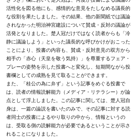
活性化を図る他にも、感情的な意見をたしなめる議長的
な役割を果たしました。その結果、他の新聞紙では議論
されなかった明治神宮建設について賛成・反対の議論が
活発となりました。楚人冠だけではなく読者からも「冷
静に議論しよう」といった議長的な呼びかけがおこった
ことにより、投書の内容も、賛成・反対意見の双方から
相手の「赤心（天皇を敬う気持）」を尊重するフェア・
プレーの姿勢を示した投書へと変化し、短期間ながら投
書欄としての成熟を見て取ることができます。
また、「桂公の為に弁ず」という記事をめぐる投書で
は、読者の情報読解能力（メディア・リテラシー）が論
点として浮上しました。この記事に関しては、楚人冠自
身は、一篇の論説を書いたのみで、その記事に対する読
者同士の投書によるやり取りの中から、情報というの
は、受取る側の読解能力が必要であるということが示さ
れることになりました。