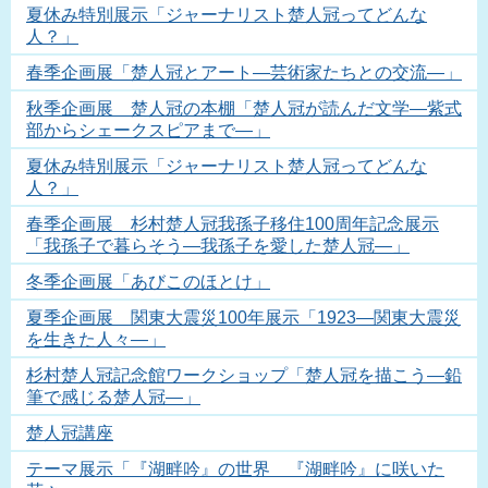
夏休み特別展示「ジャーナリスト楚人冠ってどんな
人？」
春季企画展「楚人冠とアート―芸術家たちとの交流―」
秋季企画展 楚人冠の本棚「楚人冠が読んだ文学―紫式
部からシェークスピアまで―」
夏休み特別展示「ジャーナリスト楚人冠ってどんな
人？」
春季企画展 杉村楚人冠我孫子移住100周年記念展示
「我孫子で暮らそう―我孫子を愛した楚人冠―」
冬季企画展「あびこのほとけ」
夏季企画展 関東大震災100年展示「1923―関東大震災
を生きた人々―」
杉村楚人冠記念館ワークショップ「楚人冠を描こう―鉛
筆で感じる楚人冠―」
楚人冠講座
テーマ展示「『湖畔吟』の世界 『湖畔吟』に咲いた