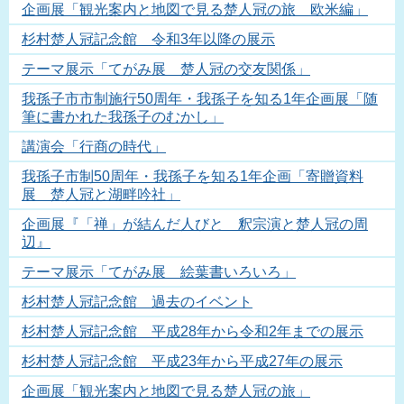
企画展「観光案内と地図で見る楚人冠の旅 欧米編」
杉村楚人冠記念館 令和3年以降の展示
テーマ展示「てがみ展 楚人冠の交友関係」
我孫子市市制施行50周年・我孫子を知る1年企画展「随
筆に書かれた我孫子のむかし」
講演会「行商の時代」
我孫子市制50周年・我孫子を知る1年企画「寄贈資料
展 楚人冠と湖畔吟社」
企画展『「禅」が結んだ人びと 釈宗演と楚人冠の周
辺』
テーマ展示「てがみ展 絵葉書いろいろ」
杉村楚人冠記念館 過去のイベント
杉村楚人冠記念館 平成28年から令和2年までの展示
杉村楚人冠記念館 平成23年から平成27年の展示
企画展「観光案内と地図で見る楚人冠の旅」