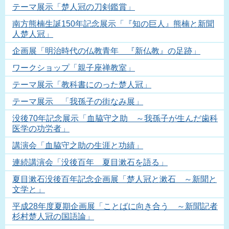
テーマ展示「楚人冠の刀剣鑑賞」
南方熊楠生誕150年記念展示「『知の巨人』熊楠と新聞
人楚人冠」
企画展「明治時代の仏教青年 『新仏教』の足跡」
ワークショップ「親子座禅教室」
テーマ展示「教科書にのった楚人冠」
テーマ展示 「我孫子の街なみ展」
没後70年記念展示「血脇守之助 ～我孫子が生んだ歯科
医学の功労者」
講演会「血脇守之助の生涯と功績」
連続講演会「没後百年 夏目漱石を語る」
夏目漱石没後百年記念企画展「楚人冠と漱石 ～新聞と
文学と」
平成28年度夏期企画展「ことばに向き合う ～新聞記者
杉村楚人冠の国語論」