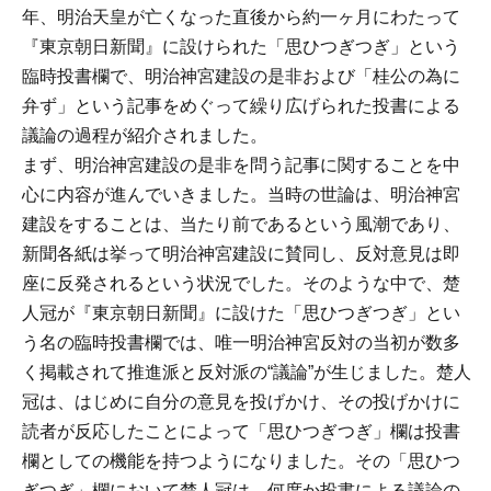
年、明治天皇が亡くなった直後から約一ヶ月にわたって
『東京朝日新聞』に設けられた「思ひつぎつぎ」という
臨時投書欄で、明治神宮建設の是非および「桂公の為に
弁ず」という記事をめぐって繰り広げられた投書による
議論の過程が紹介されました。
まず、明治神宮建設の是非を問う記事に関することを中
心に内容が進んでいきました。当時の世論は、明治神宮
建設をすることは、当たり前であるという風潮であり、
新聞各紙は挙って明治神宮建設に賛同し、反対意見は即
座に反発されるという状況でした。そのような中で、楚
人冠が『東京朝日新聞』に設けた「思ひつぎつぎ」とい
う名の臨時投書欄では、唯一明治神宮反対の当初が数多
く掲載されて推進派と反対派の“議論”が生じました。楚人
冠は、はじめに自分の意見を投げかけ、その投げかけに
読者が反応したことによって「思ひつぎつぎ」欄は投書
欄としての機能を持つようになりました。その「思ひつ
ぎつぎ」欄において楚人冠は、何度か投書による議論の