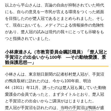
以上から平山さんは、言論の自由が抑制されていた時代
にも、自らの意見を一市民が言える環境をつくった紙面
を目指したのが楚人冠であるとまとめられました。そし
て、現在においても、メディアによる情報操作の危険性
があり、楚人冠の試みは現代の我々にとっても示唆をも
つと指摘されていました。
小林康達さん（市教育委員会嘱託職員）「楚人冠と
手賀沼との出会いから100年 ―その動物愛護、景
観保護思想―」
小林さんは、東京朝日新聞の記者杉村楚人冠が、手賀沼
の鴨良取材に訪れたのは、今から100年前、明治
44（1911）年11月、誘ったのは楚人冠も属していた動物
愛護会の会員であったと、まずタイトルとおり、楚人冠
と手賀沼との出会いからご講演がはじまりました。
楚人冠が手賀沼を訪れたのは、当時の手賀沼は鴨猟が盛