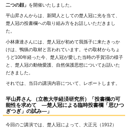
二つの顔」
を開催いたしました。
平山昇さんからは、新聞人としての楚人冠に光を当て、
楚人冠の投書欄への取り組み方をお話しいただきまし
た。
小林康達さんには、楚人冠が初めて我孫子に来たきっか
けは、鴨猟の取材と言われています。その取材からちょ
うど100年経った今、楚人冠が愛した当時の手賀沼の様子
と、楚人冠の動物愛護、自然保護思想についてお話いた
だきました。
それでは、当日の講演内容について、レポートします。
平山昇さん （立教大学経済研究所）「投書欄の可
能性を求めて ―楚人冠による臨時投書欄「思ひつ
ぎつぎ」の試み―」
今回のご講演では、楚人冠によって、大正元（1912）