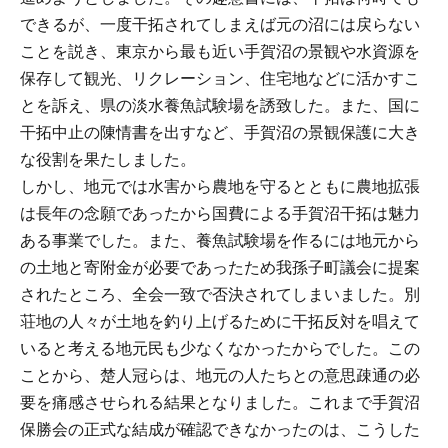
できるが、一度干拓されてしまえば元の沼には戻らない
ことを説き、東京から最も近い手賀沼の景観や水資源を
保存して観光、リクレーション、住宅地などに活かすこ
とを訴え、県の淡水養魚試験場を誘致した。また、国に
干拓中止の陳情書を出すなど、手賀沼の景観保護に大き
な役割を果たしました。
しかし、地元では水害から農地を守るとともに農地拡張
は長年の念願であったから国費による手賀沼干拓は魅力
ある事業でした。また、養魚試験場を作るには地元から
の土地と寄附金が必要であったため我孫子町議会に提案
されたところ、全会一致で否決されてしまいました。別
荘地の人々が土地を釣り上げるために干拓反対を唱えて
いると考える地元民も少なくなかったからでした。この
ことから、楚人冠らは、地元の人たちとの意思疎通の必
要を痛感させられる結果となりました。これまで手賀沼
保勝会の正式な結成が確認できなかったのは、こうした