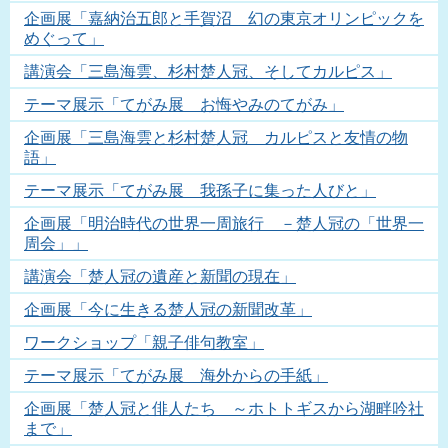
企画展「嘉納治五郎と手賀沼 幻の東京オリンピックを
めぐって」
講演会「三島海雲、杉村楚人冠、そしてカルピス」
テーマ展示「てがみ展 お悔やみのてがみ」
企画展「三島海雲と杉村楚人冠 カルピスと友情の物
語」
テーマ展示「てがみ展 我孫子に集った人びと」
企画展「明治時代の世界一周旅行 －楚人冠の「世界一
周会」」
講演会「楚人冠の遺産と新聞の現在」
企画展「今に生きる楚人冠の新聞改革」
ワークショップ「親子俳句教室」
テーマ展示「てがみ展 海外からの手紙」
企画展「楚人冠と俳人たち ～ホトトギスから湖畔吟社
まで」