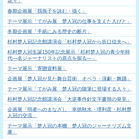
花々」
春期企画展「我孫子を詠む・描く」
テーマ展示「てがみ展 楚人冠の仕事を支えた人びと」
冬期企画展「手紙にみる歴史の断片」
杉村楚人冠記念館講演会「杉村楚人冠から折口信夫へ」
杉村楚人冠生誕150年記念展示「杉村楚人冠の青少年時
代―名ジャーナリストの原点を探る―」
テーマ展示「寄贈資料展」
企画展「楚人冠が見た舞台芸術 オペラ・演劇・舞踊」
テーマ展示「てがみ展 楚人冠の随筆に登場する人々」
杉村楚人冠記念館講演会「大逆事件針文字書簡の発見」
企画展「弱者へのまなざし 幸徳秋水・堺利彦・杉村楚
人冠の交流」
テーマ展示「楚人冠の本棚 楚人冠のジャーナリズム文
庫」