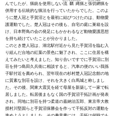
ながしもちなわなわ
はりきりあみ
んでしたが、猟銃を使用しない
流黐縄
猟と
張切網
猟を
併用する伝統的な猟法を行っていたからでした。このよ
うに楚人冠と手賀沼とを最初に結びつけたのは、動物愛
護運動でした。楚人冠はその後も、自宅の庭に巣箱を設
け、日本野鳥の会の発足にもかかわるなど動物愛護思想
を持ち続けていたことが分かりました。
このとき楚人冠は、湖北駅付近から見た手賀沼を臨む入
り組んだ台地の紅葉の景色に魅了され、ここに住居を構
えてみたいと考えました。知り合いですでに手賀沼に別
荘を持つ島田久兵衛に相談すると、汽車の便のいい我孫
子駅付近を薦められ、翌年現在の杉村楚人冠記念館の地
に質素な別荘を設け、それを大きく白馬城と称しまし
た。その後、関東大震災を経て母屋を新築して一家で転
居しました。転居後まもなく国の手賀沼干拓計画が発表
され、同地に別荘を持つ柔道の嘉納治五郎、東京帝大教
授村川堅固らと手賀沼保勝会を作って干拓反対の運動を
進めようとしました。その趣意書には、干拓は何時でも