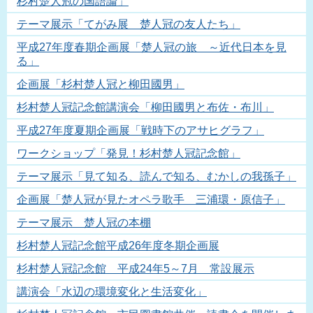
杉村楚人冠の国語論」
テーマ展示「てがみ展 楚人冠の友人たち」
平成27年度春期企画展「楚人冠の旅 ～近代日本を見
る」
企画展「杉村楚人冠と柳田國男」
杉村楚人冠記念館講演会「柳田國男と布佐・布川」
平成27年度夏期企画展「戦時下のアサヒグラフ」
ワークショップ「発見！杉村楚人冠記念館」
テーマ展示「見て知る、読んで知る、むかしの我孫子」
企画展「楚人冠が見たオペラ歌手 三浦環・原信子」
テーマ展示 楚人冠の本棚
杉村楚人冠記念館平成26年度冬期企画展
杉村楚人冠記念館 平成24年5～7月 常設展示
講演会「水辺の環境変化と生活変化」