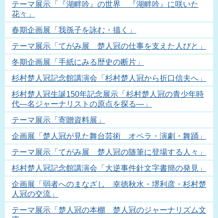
テーマ展示「『湖畔吟』の世界 『湖畔吟』に咲いた
花々」
春期企画展「我孫子を詠む・描く」
テーマ展示「てがみ展 楚人冠の仕事を支えた人びと」
冬期企画展「手紙にみる歴史の断片」
杉村楚人冠記念館講演会「杉村楚人冠から折口信夫へ」
杉村楚人冠生誕150年記念展示「杉村楚人冠の青少年時
代―名ジャーナリストの原点を探る―」
テーマ展示「寄贈資料展」
企画展「楚人冠が見た舞台芸術 オペラ・演劇・舞踊」
テーマ展示「てがみ展 楚人冠の随筆に登場する人々」
杉村楚人冠記念館講演会「大逆事件針文字書簡の発見」
企画展「弱者へのまなざし 幸徳秋水・堺利彦・杉村楚
人冠の交流」
テーマ展示「楚人冠の本棚 楚人冠のジャーナリズム文