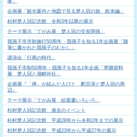
庫」
企画展「観光案内と地図で見る楚人冠の旅 欧米編」
杉村楚人冠記念館 令和3年以降の展示
テーマ展示「てがみ展 楚人冠の交友関係」
我孫子市市制施行50周年・我孫子を知る1年企画展「随
筆に書かれた我孫子のむかし」
講演会「行商の時代」
我孫子市制50周年・我孫子を知る1年企画「寄贈資料
展 楚人冠と湖畔吟社」
企画展『「禅」が結んだ人びと 釈宗演と楚人冠の周
辺』
テーマ展示「てがみ展 絵葉書いろいろ」
杉村楚人冠記念館 過去のイベント
杉村楚人冠記念館 平成28年から令和2年までの展示
杉村楚人冠記念館 平成23年から平成27年の展示