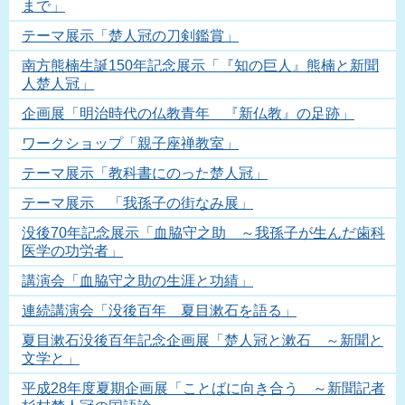
まで」
テーマ展示「楚人冠の刀剣鑑賞」
南方熊楠生誕150年記念展示「『知の巨人』熊楠と新聞
人楚人冠」
企画展「明治時代の仏教青年 『新仏教』の足跡」
ワークショップ「親子座禅教室」
テーマ展示「教科書にのった楚人冠」
テーマ展示 「我孫子の街なみ展」
没後70年記念展示「血脇守之助 ～我孫子が生んだ歯科
医学の功労者」
講演会「血脇守之助の生涯と功績」
連続講演会「没後百年 夏目漱石を語る」
夏目漱石没後百年記念企画展「楚人冠と漱石 ～新聞と
文学と」
平成28年度夏期企画展「ことばに向き合う ～新聞記者