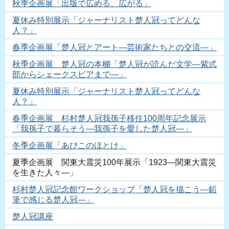
秋季企画展「出版で広める、広がる」
夏休み特別展示「ジャーナリスト楚人冠ってどんな
人？」
春季企画展「楚人冠とアート―芸術家たちとの交流―」
秋季企画展 楚人冠の本棚「楚人冠が読んだ文学―紫式
部からシェークスピアまで―」
夏休み特別展示「ジャーナリスト楚人冠ってどんな
人？」
春季企画展 杉村楚人冠我孫子移住100周年記念展示
「我孫子で暮らそう―我孫子を愛した楚人冠―」
冬季企画展「あびこのほとけ」
夏季企画展 関東大震災100年展示「1923―関東大震災
を生きた人々―」
杉村楚人冠記念館ワークショップ「楚人冠を描こう―鉛
筆で感じる楚人冠―」
楚人冠講座