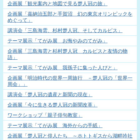
企画展「観光案内と地図で見る楚人冠の旅」
企画展「嘉納治五郎と手賀沼 幻の東京オリンピックを
めぐって」
講演会「三島海雲、杉村楚人冠、そしてカルピス」
テーマ展示「てがみ展 お悔やみのてがみ」
企画展「三島海雲と杉村楚人冠 カルピスと友情の物
語」
テーマ展示「てがみ展 我孫子に集った人びと」
企画展「明治時代の世界一周旅行 －楚人冠の「世界一
周会」」
講演会「楚人冠の遺産と新聞の現在」
企画展「今に生きる楚人冠の新聞改革」
ワークショップ「親子俳句教室」
テーマ展示「てがみ展 海外からの手紙」
企画展「楚人冠と俳人たち ～ホトトギスから湖畔吟社