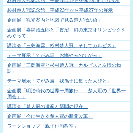
杉村楚人冠記念館 平成28年から令和2年までの展示
杉村楚人冠記念館 平成23年から平成27年の展示
企画展「観光案内と地図で見る楚人冠の旅」
企画展「嘉納治五郎と手賀沼 幻の東京オリンピックを
めぐって」
講演会「三島海雲、杉村楚人冠、そしてカルピス」
テーマ展示「てがみ展 お悔やみのてがみ」
企画展「三島海雲と杉村楚人冠 カルピスと友情の物
語」
テーマ展示「てがみ展 我孫子に集った人びと」
企画展「明治時代の世界一周旅行 －楚人冠の「世界一
周会」」
講演会「楚人冠の遺産と新聞の現在」
企画展「今に生きる楚人冠の新聞改革」
ワークショップ「親子俳句教室」