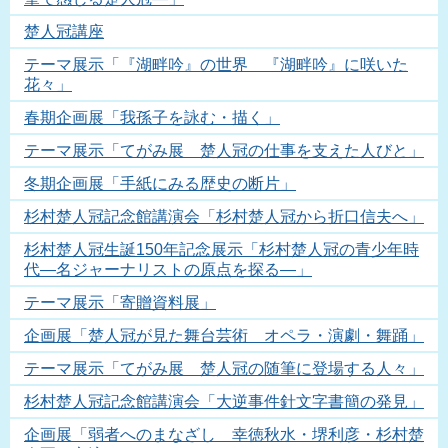
楚人冠講座
テーマ展示「『湖畔吟』の世界 『湖畔吟』に咲いた
花々」
春期企画展「我孫子を詠む・描く」
テーマ展示「てがみ展 楚人冠の仕事を支えた人びと」
冬期企画展「手紙にみる歴史の断片」
杉村楚人冠記念館講演会「杉村楚人冠から折口信夫へ」
杉村楚人冠生誕150年記念展示「杉村楚人冠の青少年時
代―名ジャーナリストの原点を探る―」
テーマ展示「寄贈資料展」
企画展「楚人冠が見た舞台芸術 オペラ・演劇・舞踊」
テーマ展示「てがみ展 楚人冠の随筆に登場する人々」
杉村楚人冠記念館講演会「大逆事件針文字書簡の発見」
企画展「弱者へのまなざし 幸徳秋水・堺利彦・杉村楚