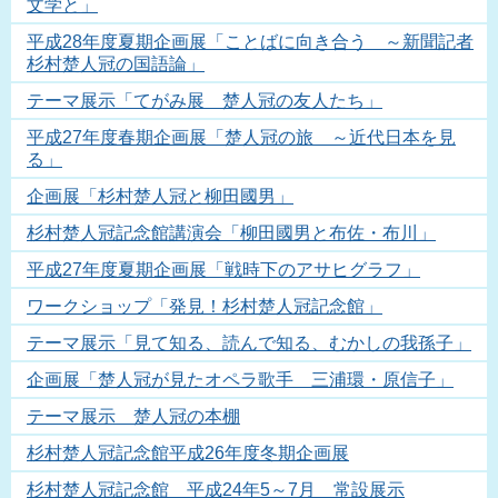
文学と」
平成28年度夏期企画展「ことばに向き合う ～新聞記者
杉村楚人冠の国語論」
テーマ展示「てがみ展 楚人冠の友人たち」
平成27年度春期企画展「楚人冠の旅 ～近代日本を見
る」
企画展「杉村楚人冠と柳田國男」
杉村楚人冠記念館講演会「柳田國男と布佐・布川」
平成27年度夏期企画展「戦時下のアサヒグラフ」
ワークショップ「発見！杉村楚人冠記念館」
テーマ展示「見て知る、読んで知る、むかしの我孫子」
企画展「楚人冠が見たオペラ歌手 三浦環・原信子」
テーマ展示 楚人冠の本棚
杉村楚人冠記念館平成26年度冬期企画展
杉村楚人冠記念館 平成24年5～7月 常設展示