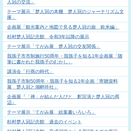
人冠の交流」
テーマ展示「楚人冠の本棚 楚人冠のジャーナリズム文
庫」
企画展「観光案内と地図で見る楚人冠の旅 欧米編」
杉村楚人冠記念館 令和3年以降の展示
テーマ展示「てがみ展 楚人冠の交友関係」
我孫子市市制施行50周年・我孫子を知る1年企画展「随
筆に書かれた我孫子のむかし」
講演会「行商の時代」
我孫子市制50周年・我孫子を知る1年企画「寄贈資料
展 楚人冠と湖畔吟社」
企画展『「禅」が結んだ人びと 釈宗演と楚人冠の周
辺』
テーマ展示「てがみ展 絵葉書いろいろ」
杉村楚人冠記念館 過去のイベント