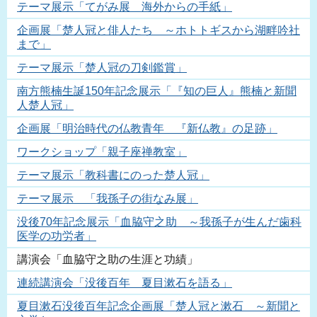
テーマ展示「てがみ展 海外からの手紙」
企画展「楚人冠と俳人たち ～ホトトギスから湖畔吟社
まで」
テーマ展示「楚人冠の刀剣鑑賞」
南方熊楠生誕150年記念展示「『知の巨人』熊楠と新聞
人楚人冠」
企画展「明治時代の仏教青年 『新仏教』の足跡」
ワークショップ「親子座禅教室」
テーマ展示「教科書にのった楚人冠」
テーマ展示 「我孫子の街なみ展」
没後70年記念展示「血脇守之助 ～我孫子が生んだ歯科
医学の功労者」
講演会「血脇守之助の生涯と功績」
連続講演会「没後百年 夏目漱石を語る」
夏目漱石没後百年記念企画展「楚人冠と漱石 ～新聞と