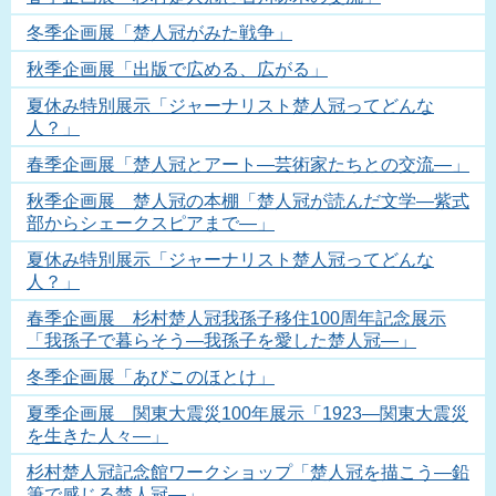
冬季企画展「楚人冠がみた戦争」
秋季企画展「出版で広める、広がる」
夏休み特別展示「ジャーナリスト楚人冠ってどんな
人？」
春季企画展「楚人冠とアート―芸術家たちとの交流―」
秋季企画展 楚人冠の本棚「楚人冠が読んだ文学―紫式
部からシェークスピアまで―」
夏休み特別展示「ジャーナリスト楚人冠ってどんな
人？」
春季企画展 杉村楚人冠我孫子移住100周年記念展示
「我孫子で暮らそう―我孫子を愛した楚人冠―」
冬季企画展「あびこのほとけ」
夏季企画展 関東大震災100年展示「1923―関東大震災
を生きた人々―」
杉村楚人冠記念館ワークショップ「楚人冠を描こう―鉛
筆で感じる楚人冠―」