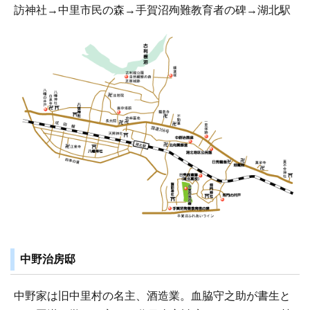
訪神社→中里市民の森→手賀沼殉難教育者の碑→湖北駅
中野治房邸
中野家は旧中里村の名主、酒造業。血脇守之助が書生と