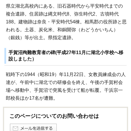
県立湖北高校内にある、旧石器時代から平安時代までの
複合遺跡。住居跡は縄文時代8、弥生時代2、古墳時代
188。建物跡は奈良・平安時代54棟。相馬郡の役所跡と思
われる。土器、炭化米、和銅開弥（わどうかいちん）
（銀銭）等が出土。県指定遺跡。
手賀沼殉難教育者の碑(平成27年11月に湖北小学校へ移
設しました）
戦時下の1944（昭和19）年11月22日、女教員練成会の人
達が、午前中に湖北での研修会を終え、午後の手賀村会
場へ移動中、手賀沼で突風を受けて船が転覆。干浜宗一
郎校長ほか17名が遭難。
このページについてのお問い合わせは