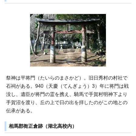
祭神は平将門（たいらのまさかど）。旧日秀村の村社で
石祠がある。940（天慶（てんぎょう）3）年に将門は戦
没し、遺臣が将門の霊を携え、騎馬で手賀村明神下より
手賀沼を渡り、丘の上で日の出を拝したのがこの地との
伝承がある。
相馬郡衙正倉跡（湖北高校内）