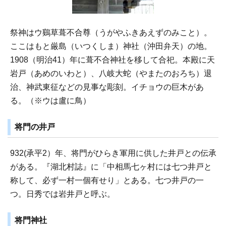
祭神はウ鷄草葺不合尊（うがやふきあえずのみこと）。
ここはもと厳島（いつくしま）神社（沖田弁天）の地。
1908（明治41）年に葺不合神社を移して合祀。本殿に天
岩戸（あめのいわと）、八岐大蛇（やまたのおろち）退
治、神武東征などの見事な彫刻。イチョウの巨木があ
る。（※ウは盧に鳥）
将門の井戸
932(承平2）年、将門がひらき軍用に供した井戸との伝承
がある。『湖北村誌』に「中相馬七ヶ村には七つ井戸と
称して、必ず一村一個有せり」とある。七つ井戸の一
つ。日秀では岩井戸と呼ぶ。
将門神社