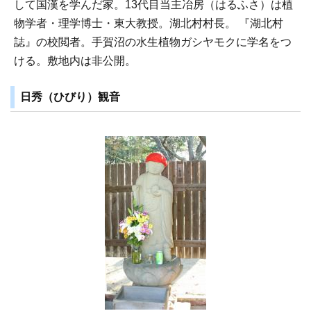
して国漢を学んだ家。13代目当主冶房（はるふさ）は植
物学者・理学博士・東大教授。湖北村村長。 『湖北村
誌』の校閲者。手賀沼の水生植物ガシヤモクに学名をつ
ける。敷地内は非公開。
日秀（ひびり）観音