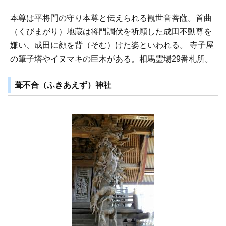
本尊は平将門の守り本尊と伝えられる観世音菩薩。首曲
（くびまがり）地蔵は将門調伏を祈願した成田不動尊を
嫌い、成田に顔を背（そむ）けた姿といわれる。 寺子屋
の筆子塔やイヌマキの巨木がある。相馬霊場29番札所。
葺不合（ふきあえず）神社