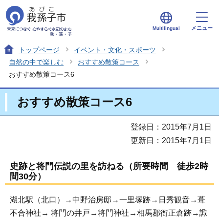
メニュー
Multilingual
トップページ
イベント・文化・スポーツ
自然の中で楽しむ
おすすめ散策コース
おすすめ散策コース6
おすすめ散策コース6
登録日：2015年7月1日
更新日：2015年7月1日
史跡と将門伝説の里を訪ねる（所要時間 徒歩2時
間30分）
湖北駅（北口）→中野治房邸→一里塚跡→日秀観音→葺
不合神社→ 将門の井戸→将門神社→相馬郡衙正倉跡→諏