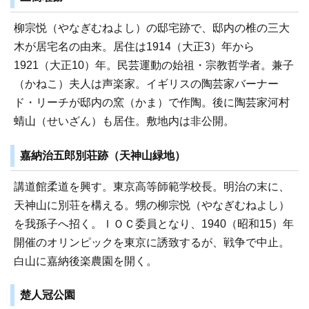
柳宗悦（やなぎむねよし）の邸宅跡で、邸内の椎の三大
木が居宅名の由来。居住は1914（大正3）年から
1921（大正10）年。民芸運動の始祖・宗教哲学者。兼子
（かねこ）夫人は声楽家。イギリスの陶芸家バーナー
ド・リーチが邸内の窯（かま）で作陶。後に陶芸家河村
蜻山（せいざん）も居住。敷地内は非公開。
嘉納治五郎別荘跡（天神山緑地）
講道館柔道を興す。東京高等師範学校長。明治の末に、
天神山に別荘を構える。甥の柳宗悦（やなぎむねよし）
を我孫子へ招く。ＩＯＣ委員となり、1940（昭和15）年
開催のオリンピックを東京に誘致するが、戦争で中止。
白山に嘉納後楽農園を開く。
楚人冠公園