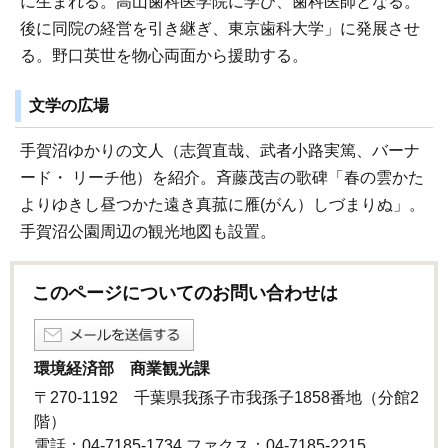
に生まれる。高山歯科医学院に学び、歯科医師となる。
後に同院の経営を引き継ぎ、東京歯科大学」に発展させ
る。野口英世を物心両面から援助する。
文学の広場
手賀沼ゆかりの文人（志賀直哉、武者小路実篤、バーナ
ード・ リーチ他）を紹介。斉藤茂吉の歌碑「春の雲かた
よりゆきし昼つかた遠き真菰に雁(がん）しづまりぬ」。
手賀沼公園周辺の観光地図も設置。
このページについてのお問い合わせは
環境経済部 商業観光課
〒270-1192 千葉県我孫子市我孫子1858番地（分館2
階）
電話：04-7185-1734 ファクス：04-7185-2215