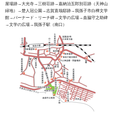
屋場跡→大光寺→三樹荘跡→嘉納治五郎別荘跡（天神山
緑地）→楚人冠公園→志賀直哉邸跡→我孫子市白樺文学
館→バーナード・リーチ碑→文学の広場→血脇守之助碑
→文学の広場→我孫子駅（南口）