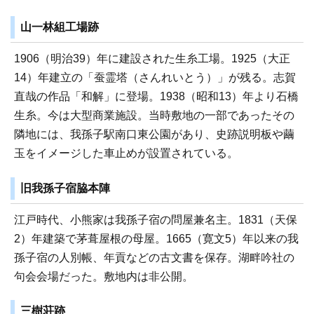
山一林組工場跡
1906（明治39）年に建設された生糸工場。1925（大正
14）年建立の「蚕霊塔（さんれいとう）」が残る。志賀
直哉の作品「和解」に登場。1938（昭和13）年より石橋
生糸。今は大型商業施設。当時敷地の一部であったその
隣地には、我孫子駅南口東公園があり、史跡説明板や繭
玉をイメージした車止めが設置されている。
旧我孫子宿脇本陣
江戸時代、小熊家は我孫子宿の問屋兼名主。1831（天保
2）年建築で茅葺屋根の母屋。1665（寛文5）年以来の我
孫子宿の人別帳、年貢などの古文書を保存。湖畔吟社の
句会会場だった。敷地内は非公開。
三樹荘跡