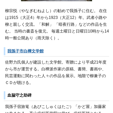
柳宗悦（やなぎむねよし）の勧めで我孫子に住む。 在住
は1915（大正4）年から1923（大正12）年。武者小路や
柳と親しく交流。「和解」 「暗夜行路」などの作品を生
む。 当時の書斎を復元。 毎週土曜日と日曜日10時から14
時一般公開あり（雨天除く）。
我孫子市白樺文学館
佐野力氏個人が建設した文学館。寄贈により平成21年度
から市が運営する。白樺派作家の原稿、書簡、書画や、
民芸運動に関わった人々の作品を展示。地階で柳兼子の
ＣＤが聴ける。
血脇守之助碑
我孫子宿旅篭（あびこしゅくはたご）「かど屋」加藤家