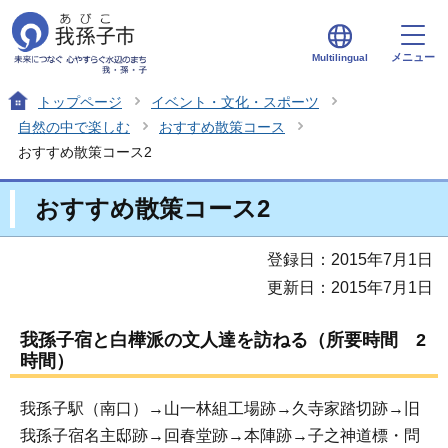
メニュー
Multilingual
トップページ
イベント・文化・スポーツ
自然の中で楽しむ
おすすめ散策コース
おすすめ散策コース2
おすすめ散策コース2
登録日：2015年7月1日
更新日：2015年7月1日
我孫子宿と白樺派の文人達を訪ねる（所要時間 2
時間）
我孫子駅（南口）→山一林組工場跡→久寺家踏切跡→旧
我孫子宿名主邸跡→回春堂跡→本陣跡→子之神道標・問