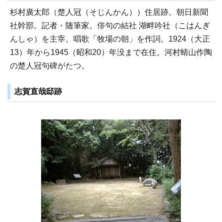
杉村廣太郎（楚人冠（そじんかん））住居跡。朝日新聞
社幹部。記者・随筆家。俳句の結社 湖畔吟社（こはんぎ
んしゃ）を主宰。唱歌「牧場の朝」を作詞。1924（大正
13）年から1945（昭和20）年没まで在住。河村蜻山作陶
の楚人冠句碑がたつ。
志賀直哉邸跡