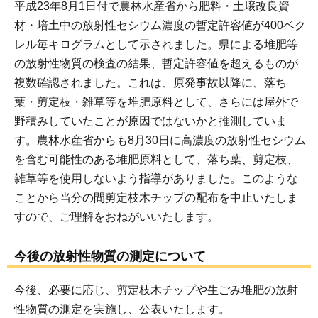
平成23年8月1日付で農林水産省から肥料・土壌改良資
材・培土中の放射性セシウム濃度の暫定許容値が400ベク
レル毎キログラムとして示されました。県による堆肥等
の放射性物質の検査の結果、暫定許容値を超えるものが
複数確認されました。これは、原発事故以降に、落ち
葉・剪定枝・雑草等を堆肥原料として、さらには屋外で
野積みしていたことが原因ではないかと推測していま
す。農林水産省からも8月30日に高濃度の放射性セシウム
を含む可能性のある堆肥原料として、落ち葉、剪定枝、
雑草等を使用しないよう指導がありました。このような
ことから当分の間剪定枝木チップの配布を中止いたしま
すので、ご理解をおねがいいたします。
今後の放射性物質の測定について
今後、必要に応じ、剪定枝木チップや生ごみ堆肥の放射
性物質の測定を実施し、公表いたします。