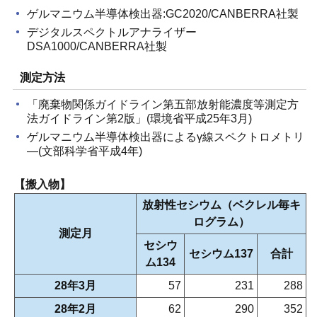
ゲルマニウム半導体検出器:GC2020/CANBERRA社製
デジタルスペクトルアナライザー
DSA1000/CANBERRA社製
測定方法
「廃棄物関係ガイドライン第五部放射能濃度等測定方
法ガイドライン第2版」(環境省平成25年3月)
ゲルマニウム半導体検出器によるγ線スペクトロメトリ
―(文部科学省平成4年)
【搬入物】
放射性セシウム（ベクレル毎キ
ログラム）
測定月
セシウ
セシウム137
合計
ム134
28年3月
57
231
288
28年2月
62
290
352