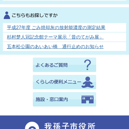
平成27年度 ごみ焼却灰の放射能濃度の測定結果
杉村楚人冠記念館テーマ展示「昔のてがみ展」
五本松公園のあいあい橋 通行止めのお知らせ