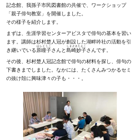
記念館、我孫子市民図書館の共催で、ワークショップ
「親子俳句教室」を開催しました。
その様子を紹介します。
まずは、生涯学習センターアビスタで俳句の基本を習い
ます。講師は杉村楚人冠が創設した湖畔吟社の活動を引
はらとうこ
しまざきたえこ
き継いでいる
原瞳子
さんと
島崎妙子
さんです。
その後、杉村楚人冠記念館で俳句の材料を探し、俳句の
下書きまでしました。なかには、たくさんみつかるセミ
の抜け殻に興味津々の子も・・・。