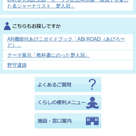
た名ジャーナリスト 楚人冠」
AR機能付あびこガイドブック「ABI ROAD（あびろー
ど）」
テーマ展示「教科書にのった楚人冠」
野守遺跡