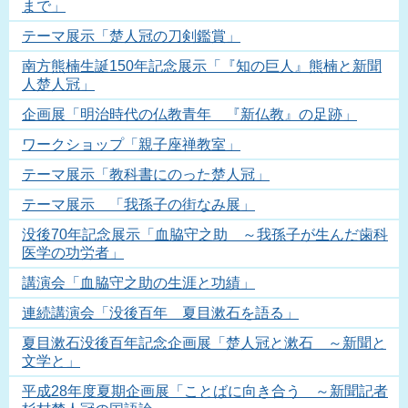
まで」
テーマ展示「楚人冠の刀剣鑑賞」
南方熊楠生誕150年記念展示「『知の巨人』熊楠と新聞
人楚人冠」
企画展「明治時代の仏教青年 『新仏教』の足跡」
ワークショップ「親子座禅教室」
テーマ展示「教科書にのった楚人冠」
テーマ展示 「我孫子の街なみ展」
没後70年記念展示「血脇守之助 ～我孫子が生んだ歯科
医学の功労者」
講演会「血脇守之助の生涯と功績」
連続講演会「没後百年 夏目漱石を語る」
夏目漱石没後百年記念企画展「楚人冠と漱石 ～新聞と
文学と」
平成28年度夏期企画展「ことばに向き合う ～新聞記者