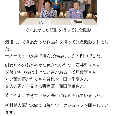
できあがった短冊を持って記念撮影
最後に、できあがった作品をを持って記念撮影をしまし
た。
一人一句ずつ投票で選んだ作品は、次の四つでした。
緋めだかのあざやかな色きれいだな 石井雅人さん
炎暑でもせみはまけない声がある 松原優馬さん
丸い葉の蕗がたくさん背比べ 田中千夏さん
文人の家から見える青芭蕉 和田優姫さん
皆さんよくできていると先生にほめられていました。
杉村楚人冠記念館では毎年ワークショップを開催してい
ます。