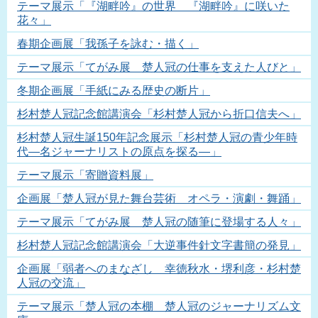
テーマ展示「『湖畔吟』の世界 『湖畔吟』に咲いた
花々」
春期企画展「我孫子を詠む・描く」
テーマ展示「てがみ展 楚人冠の仕事を支えた人びと」
冬期企画展「手紙にみる歴史の断片」
杉村楚人冠記念館講演会「杉村楚人冠から折口信夫へ」
杉村楚人冠生誕150年記念展示「杉村楚人冠の青少年時
代―名ジャーナリストの原点を探る―」
テーマ展示「寄贈資料展」
企画展「楚人冠が見た舞台芸術 オペラ・演劇・舞踊」
テーマ展示「てがみ展 楚人冠の随筆に登場する人々」
杉村楚人冠記念館講演会「大逆事件針文字書簡の発見」
企画展「弱者へのまなざし 幸徳秋水・堺利彦・杉村楚
人冠の交流」
テーマ展示「楚人冠の本棚 楚人冠のジャーナリズム文