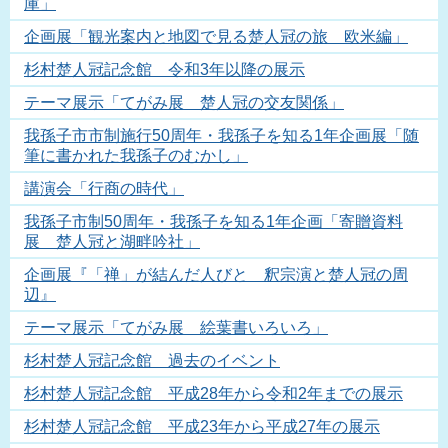
庫」
企画展「観光案内と地図で見る楚人冠の旅 欧米編」
杉村楚人冠記念館 令和3年以降の展示
テーマ展示「てがみ展 楚人冠の交友関係」
我孫子市市制施行50周年・我孫子を知る1年企画展「随
筆に書かれた我孫子のむかし」
講演会「行商の時代」
我孫子市制50周年・我孫子を知る1年企画「寄贈資料
展 楚人冠と湖畔吟社」
企画展『「禅」が結んだ人びと 釈宗演と楚人冠の周
辺』
テーマ展示「てがみ展 絵葉書いろいろ」
杉村楚人冠記念館 過去のイベント
杉村楚人冠記念館 平成28年から令和2年までの展示
杉村楚人冠記念館 平成23年から平成27年の展示