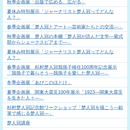
秋季企画展「出版で広める、広がる」
夏休み特別展示「ジャーナリスト楚人冠ってどんな
人？」
春季企画展「楚人冠とアート―芸術家たちとの交流―」
秋季企画展 楚人冠の本棚「楚人冠が読んだ文学―紫式
部からシェークスピアまで―」
夏休み特別展示「ジャーナリスト楚人冠ってどんな
人？」
春季企画展 杉村楚人冠我孫子移住100周年記念展示
「我孫子で暮らそう―我孫子を愛した楚人冠―」
冬季企画展「あびこのほとけ」
夏季企画展 関東大震災100年展示「1923―関東大震災
を生きた人々―」
杉村楚人冠記念館ワークショップ「楚人冠を描こう―鉛
筆で感じる楚人冠―」
楚人冠講座