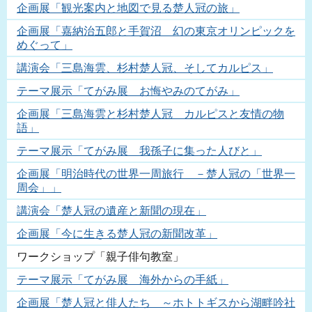
企画展「観光案内と地図で見る楚人冠の旅」
企画展「嘉納治五郎と手賀沼 幻の東京オリンピックを
めぐって」
講演会「三島海雲、杉村楚人冠、そしてカルピス」
テーマ展示「てがみ展 お悔やみのてがみ」
企画展「三島海雲と杉村楚人冠 カルピスと友情の物
語」
テーマ展示「てがみ展 我孫子に集った人びと」
企画展「明治時代の世界一周旅行 －楚人冠の「世界一
周会」」
講演会「楚人冠の遺産と新聞の現在」
企画展「今に生きる楚人冠の新聞改革」
ワークショップ「親子俳句教室」
テーマ展示「てがみ展 海外からの手紙」
企画展「楚人冠と俳人たち ～ホトトギスから湖畔吟社