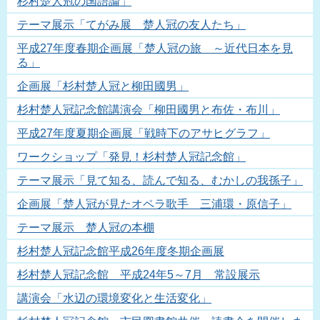
杉村楚人冠の国語論」
テーマ展示「てがみ展 楚人冠の友人たち」
平成27年度春期企画展「楚人冠の旅 ～近代日本を見
る」
企画展「杉村楚人冠と柳田國男」
杉村楚人冠記念館講演会「柳田國男と布佐・布川」
平成27年度夏期企画展「戦時下のアサヒグラフ」
ワークショップ「発見！杉村楚人冠記念館」
テーマ展示「見て知る、読んで知る、むかしの我孫子」
企画展「楚人冠が見たオペラ歌手 三浦環・原信子」
テーマ展示 楚人冠の本棚
杉村楚人冠記念館平成26年度冬期企画展
杉村楚人冠記念館 平成24年5～7月 常設展示
講演会「水辺の環境変化と生活変化」