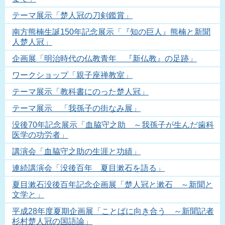
テーマ展示「楚人冠の刀剣鑑賞」
南方熊楠生誕150年記念展示「『知の巨人』熊楠と新聞
人楚人冠」
企画展「明治時代の仏教青年 『新仏教』の足跡」
ワークショップ「親子座禅教室」
テーマ展示「教科書にのった楚人冠」
テーマ展示 「我孫子の街なみ展」
没後70年記念展示「血脇守之助 ～我孫子が生んだ歯科
医学の功労者」
講演会「血脇守之助の生涯と功績」
連続講演会「没後百年 夏目漱石を語る」
夏目漱石没後百年記念企画展「楚人冠と漱石 ～新聞と
文学と」
平成28年度夏期企画展「ことばに向き合う ～新聞記者
杉村楚人冠の国語論」