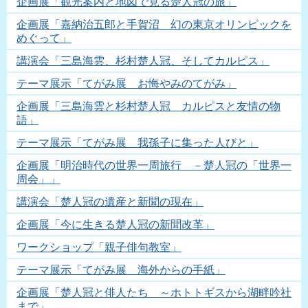
企画展「観光案内と地図で見る楚人冠の旅」
企画展「嘉納治五郎と手賀沼 幻の東京オリンピックを
めぐって」
講演会「三島海雲、杉村楚人冠、そしてカルピス」
テーマ展示「てがみ展 お悔やみのてがみ」
企画展「三島海雲と杉村楚人冠 カルピスと友情の物
語」
テーマ展示「てがみ展 我孫子に集った人びと」
企画展「明治時代の世界一周旅行 －楚人冠の「世界一
周会」」
講演会「楚人冠の遺産と新聞の現在」
企画展「今に生きる楚人冠の新聞改革」
ワークショップ「親子俳句教室」
テーマ展示「てがみ展 海外からの手紙」
企画展「楚人冠と俳人たち ～ホトトギスから湖畔吟社
まで」