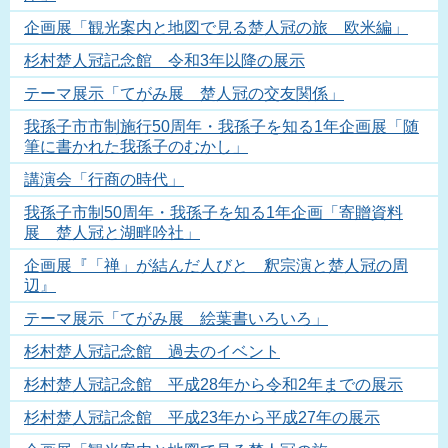
企画展「観光案内と地図で見る楚人冠の旅 欧米編」
杉村楚人冠記念館 令和3年以降の展示
テーマ展示「てがみ展 楚人冠の交友関係」
我孫子市市制施行50周年・我孫子を知る1年企画展「随
筆に書かれた我孫子のむかし」
講演会「行商の時代」
我孫子市制50周年・我孫子を知る1年企画「寄贈資料
展 楚人冠と湖畔吟社」
企画展『「禅」が結んだ人びと 釈宗演と楚人冠の周
辺』
テーマ展示「てがみ展 絵葉書いろいろ」
杉村楚人冠記念館 過去のイベント
杉村楚人冠記念館 平成28年から令和2年までの展示
杉村楚人冠記念館 平成23年から平成27年の展示