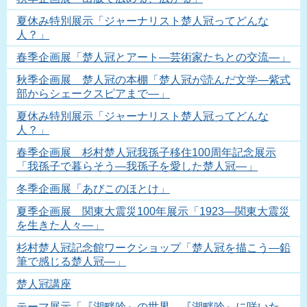
夏休み特別展示「ジャーナリスト楚人冠ってどんな
人？」
春季企画展「楚人冠とアート―芸術家たちとの交流―」
秋季企画展 楚人冠の本棚「楚人冠が読んだ文学―紫式
部からシェークスピアまで―」
夏休み特別展示「ジャーナリスト楚人冠ってどんな
人？」
春季企画展 杉村楚人冠我孫子移住100周年記念展示
「我孫子で暮らそう―我孫子を愛した楚人冠―」
冬季企画展「あびこのほとけ」
夏季企画展 関東大震災100年展示「1923―関東大震災
を生きた人々―」
杉村楚人冠記念館ワークショップ「楚人冠を描こう―鉛
筆で感じる楚人冠―」
楚人冠講座
テーマ展示「『湖畔吟』の世界 『湖畔吟』に咲いた