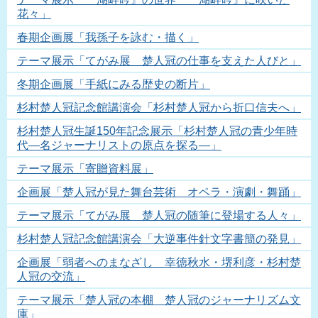
花々」
春期企画展「我孫子を詠む・描く」
テーマ展示「てがみ展 楚人冠の仕事を支えた人びと」
冬期企画展「手紙にみる歴史の断片」
杉村楚人冠記念館講演会「杉村楚人冠から折口信夫へ」
杉村楚人冠生誕150年記念展示「杉村楚人冠の青少年時
代―名ジャーナリストの原点を探る―」
テーマ展示「寄贈資料展」
企画展「楚人冠が見た舞台芸術 オペラ・演劇・舞踊」
テーマ展示「てがみ展 楚人冠の随筆に登場する人々」
杉村楚人冠記念館講演会「大逆事件針文字書簡の発見」
企画展「弱者へのまなざし 幸徳秋水・堺利彦・杉村楚
人冠の交流」
テーマ展示「楚人冠の本棚 楚人冠のジャーナリズム文
庫」