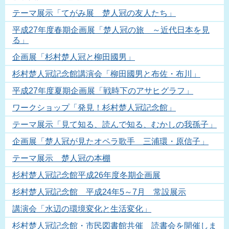
テーマ展示「てがみ展 楚人冠の友人たち」
平成27年度春期企画展「楚人冠の旅 ～近代日本を見
る」
企画展「杉村楚人冠と柳田國男」
杉村楚人冠記念館講演会「柳田國男と布佐・布川」
平成27年度夏期企画展「戦時下のアサヒグラフ」
ワークショップ「発見！杉村楚人冠記念館」
テーマ展示「見て知る、読んで知る、むかしの我孫子」
企画展「楚人冠が見たオペラ歌手 三浦環・原信子」
テーマ展示 楚人冠の本棚
杉村楚人冠記念館平成26年度冬期企画展
杉村楚人冠記念館 平成24年5～7月 常設展示
講演会「水辺の環境変化と生活変化」
杉村楚人冠記念館・市民図書館共催 読書会を開催しま