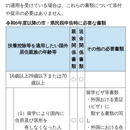
の適用を受けている場合は、これらの書類について添付
や提示の必要はありません。
令和6年度以降の市・県民税申告時に必要な書類
親
送
族
金
関
関
扶養控除等を適用したい
国外
その他の必要書類
居住親族の年齢等
係
係
書
書
類
類
16歳以上29歳以下または70
〇
〇
歳以上
留学ビザ等書類
・外国おける査証
（ビザ）に
（1）留学により国内に
類する書類の写
住所及び居所を
〇
〇
し
有しなくなった人
・外国における在