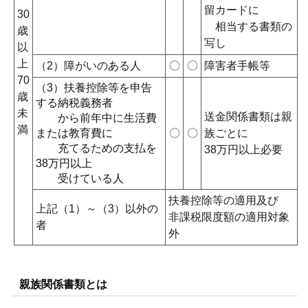
留カードに
30
相当する書類の
歳
写し
以
上
（2）障がいのある人
〇
〇
障害者手帳等
70
（3）扶養控除等を申告
歳
する納税義務者
未
送金関係書類は親
から前年中に生活費
満
または教育費に
〇
〇
族ごとに
充てるための支払を
38万円以上必要
38万円以上
受けている人
扶養控除等の適用及び
上記（1）～（3）以外の
非課税限度額の適用対象
者
外
親族関係書類とは