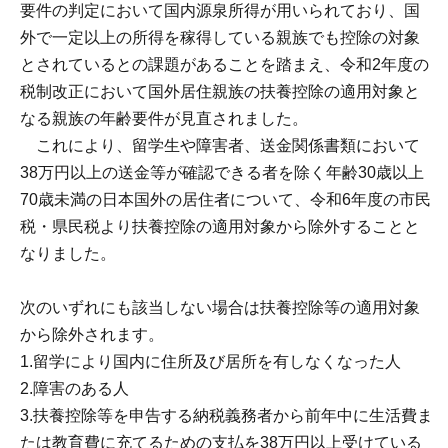
要件の判定において国内源泉所得が用いられており、国
外で一定以上の所得を稼得している親族でも控除の対象
とされているとの課題があることを踏まえ、令和2年度の
税制改正において国外居住親族の扶養控除の適用対象と
なる親族の年齢要件が見直されました。
これにより、留学生や障害者、送金関係書類において
38万円以上の送金等が確認できる者を除く年齢30歳以上
70歳未満の日本国外の居住者について、令和6年度の市民
税・県民税より扶養控除の適用対象から除外することと
なりました。
次のいずれにも該当しない場合は扶養控除等の適用対象
から除外されます。
1.留学により国内に住所及び居所を有しなくなった人
2.障害のある人
3.扶養控除等を申告する納税義務者から前年中に生活費ま
たは教育費に充てるための支払を38万円以上受けている