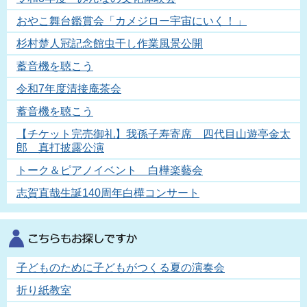
おやこ舞台鑑賞会「カメジロー宇宙にいく！」
杉村楚人冠記念館虫干し作業風景公開
蓄音機を聴こう
令和7年度清接庵茶会
蓄音機を聴こう
【チケット完売御礼】我孫子寿寄席 四代目山遊亭金太
郎 真打披露公演
トーク＆ピアノイベント 白樺楽藝会
志賀直哉生誕140周年白樺コンサート
子どものために子どもがつくる夏の演奏会
折り紙教室