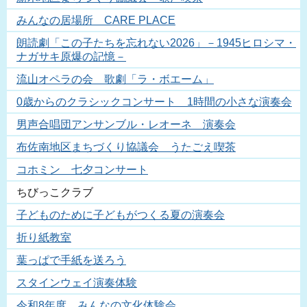
みんなの居場所 CARE PLACE
朗読劇「この子たちを忘れない2026」－1945ヒロシマ・
ナガサキ原爆の記憶－
流山オペラの会 歌劇「ラ・ボエーム」
0歳からのクラシックコンサート 1時間の小さな演奏会
男声合唱団アンサンブル・レオーネ 演奏会
布佐南地区まちづくり協議会 うたごえ喫茶
コホミン 七夕コンサート
ちびっこクラブ
子どものために子どもがつくる夏の演奏会
折り紙教室
葉っぱで手紙を送ろう
スタインウェイ演奏体験
令和8年度 みんなの文化体験会