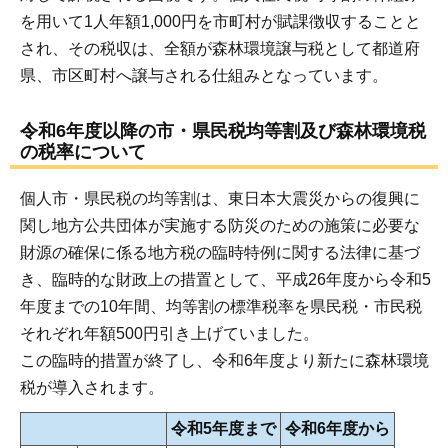
を用いて1人年額1,000円を市町村が賦課徴収することと
され、その税収は、全額が森林環境譲与税として都道府
県、市区町村へ譲与される仕組みとなっています。
令和6年度以降の市・県民税均等割及び森林環境税
の税率について
個人市・県民税の均等割は、東日本大震災からの復興に
関し地方公共団体が実施する防災のための施策に必要な
財源の確保に係る地方税の臨時特例に関する法律に基づ
き、臨時的な財政上の措置として、平成26年度から令和5
年度までの10年間、均等割の標準税率を県民税・市民税
それぞれ年額500円引き上げていました。
この臨時的措置が終了し、令和6年度より新たに森林環境
税が導入されます。
令和5年度まで
令和6年度から