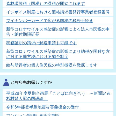
森林環境税（国税）の課税が開始されます
インボイス制度における適格請求書発行事業者登録番号
マイナンバーカードで広がる国税の税務手続き
新型コロナウイルス感染症の影響による法人市民税の申
告・納付期限延長
税務証明の請求は郵送申請も可能です
新型コロナウイルス感染症の影響により納税が困難な方
に対する地方税における猶予制度
給与所得者の個人住民税の特別徴収を徹底します
平成28年度夏期企画展「ことばに向き合う ～新聞記者
杉村楚人冠の国語論」
令和6年能登半島地震災害義援金の受付
マンション管理計画認定制度