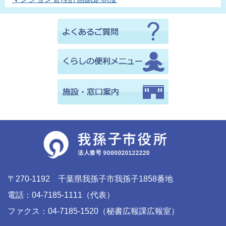
〒270-1192 千葉県我孫子市我孫子1858番地
電話：04-7185-1111（代表）
ファクス：04-7185-1520（秘書広報課広報室）