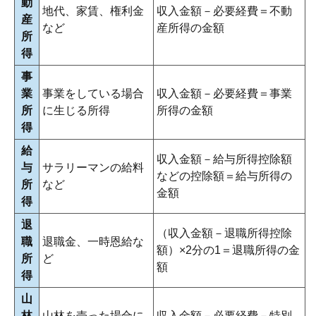
動
地代、家賃、権利金
収入金額－必要経費＝不動
産
など
産所得の金額
所
得
事
業
事業をしている場合
収入金額－必要経費＝事業
所
に生じる所得
所得の金額
得
給
収入金額－給与所得控除額
与
サラリーマンの給料
などの控除額＝給与所得の
所
など
金額
得
退
（収入金額－退職所得控除
職
退職金、一時恩給な
額）×2分の1＝退職所得の金
所
ど
額
得
山
林
山林を売った場合に
収入金額－必要経費－特別