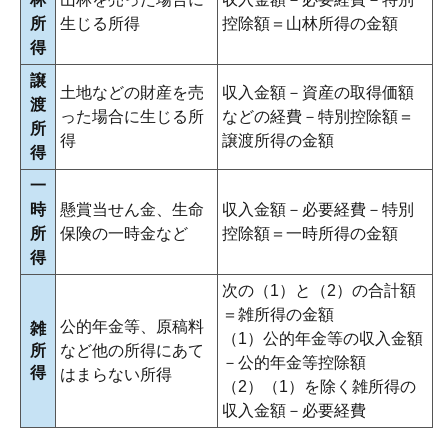
所
生じる所得
控除額＝山林所得の金額
得
譲
土地などの財産を売
収入金額－資産の取得価額
渡
った場合に生じる所
などの経費－特別控除額＝
所
得
譲渡所得の金額
得
一
時
懸賞当せん金、生命
収入金額－必要経費－特別
所
保険の一時金など
控除額＝一時所得の金額
得
次の（1）と（2）の合計額
＝雑所得の金額
公的年金等、原稿料
雑
（1）公的年金等の収入金額
所
など他の所得にあて
－公的年金等控除額
得
はまらない所得
（2）（1）を除く雑所得の
収入金額－必要経費