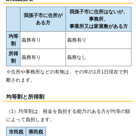
我孫子市に住所はないが、
我孫子市に住所が
事務所、
ある方
事業所又は家屋敷がある方
均等
義務有り
義務有り
割
所得
義務有り
義務なし
割
※住所や事務所などの有無は、その年の1月1日現在で判
断されます。
均等割と所得割
（1）均等割は、税金を負担する能力のある方が均等の額
によって負担します。
市民税
県民税