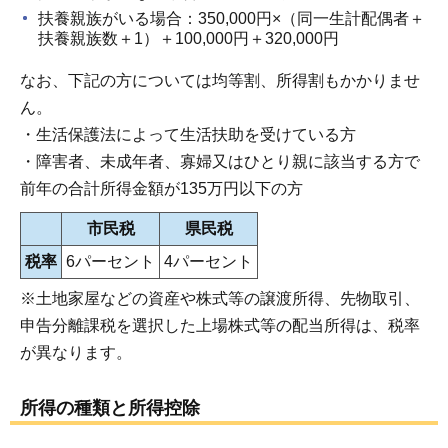
扶養親族がいる場合：350,000円×（同一生計配偶者＋
扶養親族数＋1）＋100,000円＋320,000円
なお、下記の方については均等割、所得割もかかりませ
ん。
・生活保護法によって生活扶助を受けている方
・障害者、未成年者、寡婦又はひとり親に該当する方で
前年の合計所得金額が135万円以下の方
市民税
県民税
税率
6パーセント
4パーセント
※土地家屋などの資産や株式等の譲渡所得、先物取引、
申告分離課税を選択した上場株式等の配当所得は、税率
が異なります。
所得の種類と所得控除