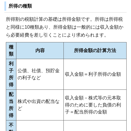
所得の種類
所得割の税額計算の基礎は所得金額です。所得は所得税
と同様に10種類あり、所得金額は一般的には収入金額か
ら必要経費を差し引くことにより求められます。
種
内容
所得金額の計算方法
類
利
子
公債、社債、預貯金
収入金額＝利子所得の金額
所
の利子など
得
配
収入金額－株式等の元本取
当
株式や出資の配当な
得のために要した負債の利
所
ど
子＝配当所得の金額
得
不