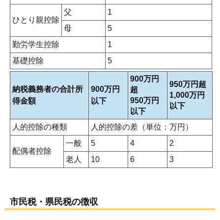
父
1
ひとり親控除
母
5
勤労学生控除
1
基礎控除
5
900万円
950万円超
納税義務者の合計所
900万円
超
1,000万円
950万円
得金額
以下
以下
以下
人的控除の種類
人的控除の差（単位：万円）
一般
5
4
2
配偶者控除
老人
10
6
3
市民税・県民税の徴収