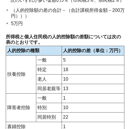
次のいずれか多い金額の5％（市民税3％、県民税2％）
（人的控除額の差の合計－（合計課税所得金額－200万
円）））
5万円
所得税と個人住民税の人的控除額の差額については次の
表のとおりです。
人的控除の種類
人的控除の差（単位：万円）
一般
5
特定
18
扶養控除
老人
10
同居老親等
13
一般
1
障害者控除
特別
10
同居特別
22
寡婦控除
1