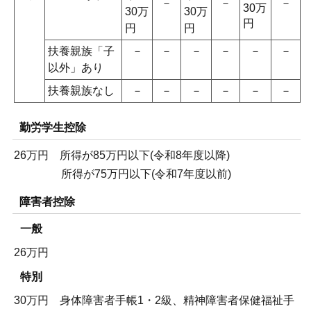
－
－
－
30万
30万
30万
円
円
円
扶養親族「子
－
－
－
－
－
－
以外」あり
扶養親族なし
－
－
－
－
－
－
勤労学生控除
26万円 所得が85万円以下(令和8年度以降)
所得が75万円以下(令和7年度以前)
障害者控除
一般
26万円
特別
30万円 身体障害者手帳1・2級、精神障害者保健福祉手