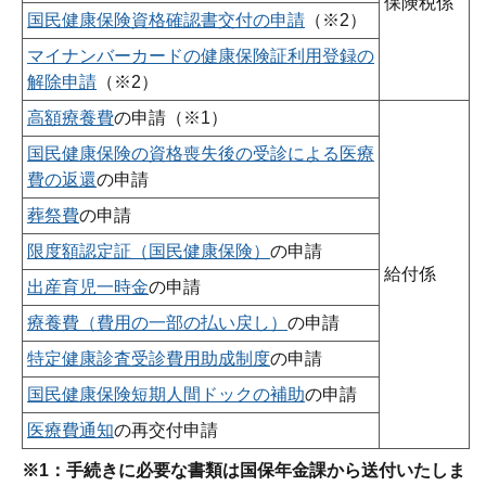
保険税係
国民健康保険資格確認書交付の申請
（※2）
マイナンバーカードの健康保険証利用登録の
解除申請
（※2）
高額療養費
の申請（※1）
国民健康保険の資格喪失後の受診による医療
費の返還
の申請
葬祭費
の申請
限度額認定証（国民健康保険）
の申請
給付係
出産育児一時金
の申請
療養費（費用の一部の払い戻し）
の申請
特定健康診査受診費用助成制度
の申請
国民健康保険短期人間ドックの補助
の申請
医療費通知
の再交付申請
※1：手続きに必要な書類は国保年金課から送付いたしま