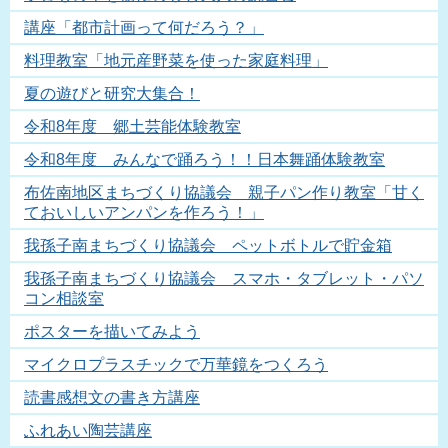
講座「都市計画って何だろう？」
料理教室「地元産野菜を使った家庭料理」
夏の遊びと研究大集合！
令和8年度 郷土芸能体験教室
令和8年度 みんなで踊ろう！！日本舞踊体験教室
布佐南地区まちづくり協議会 親子パン作り教室「甘く
ておいしいアンパンを作ろう！」
我孫子南まちづくり協議会 ペットボトルで貯金箱
我孫子南まちづくり協議会 スマホ・タブレット・パソ
コン相談室
ポスターを描いてみよう
マイクロプラスチックで万華鏡をつくろう
読書感想文の書き方講座
ふれあい陶芸講座