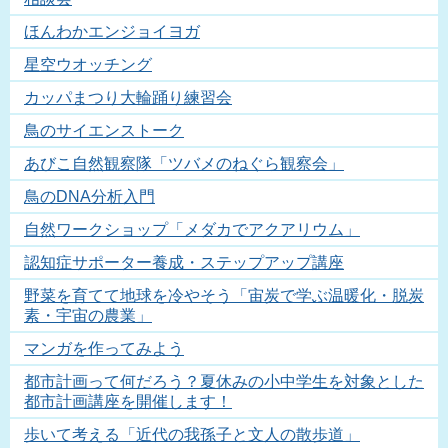
ほんわかエンジョイヨガ
星空ウオッチング
カッパまつり大輪踊り練習会
鳥のサイエンストーク
あびこ自然観察隊「ツバメのねぐら観察会」
鳥のDNA分析入門
自然ワークショップ「メダカでアクアリウム」
認知症サポーター養成・ステップアップ講座
野菜を育てて地球を冷やそう「宙炭で学ぶ温暖化・脱炭
素・宇宙の農業」
マンガを作ってみよう
都市計画って何だろう？夏休みの小中学生を対象とした
都市計画講座を開催します！
歩いて考える「近代の我孫子と文人の散歩道」