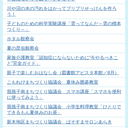
川や沼の水の汚れをはかってプリプリせっけんを作ろ
う！
子どものための科学実験講座「雲ってなんだ～雲の標本
つくり～」
ホタル観察会
夏の昆虫観察会
家族介護教室「認知症にならないために“今やるべきこ
と”完全ガイド」
親子で楽しむおはなし会（図書館アビスタ本館／8月）
こもれびまちづくり協議会 夏休み囲碁教室
我孫子南まちづくり協議会 スマホ講座「スマホを便利
に使ってみよう」
我孫子南まちづくり協議会 小学生料理教室「ひとりで
できるもん夏休みのお昼」
新木地区まちづくり協議会 ぱそすまサロンあらき