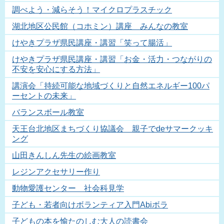
調べよう・減らそう！マイクロプラスチック
湖北地区公民館（コホミン）講座 みんなの教室
けやきプラザ県民講座・講習「笑って腸活」
けやきプラザ県民講座・講習「お金・活力・つながりの
不安を安心にする方法」
講演会「持続可能な地域づくりと自然エネルギー100パ
ーセントの未来」
バランスボール教室
天王台北地区まちづくり協議会 親子でdeサマークッキ
ング
山田きんしん先生の絵画教室
レジンアクセサリー作り
動物愛護センター 社会科見学
子ども・若者向けボランティア入門Abiボラ
子どもの本を愉たのしむ大人の読書会