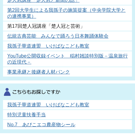
楚人冠講座「楚人冠と新聞の話」
第2回大学生による我孫子の施策提案（中央学院大学と
の連携事業）
第17回楚人冠講座「楚人冠と芸術」
伝統古典芸能 みんなで踊ろう日本舞踊体験会
我孫子華道連盟 いけばなこども教室
YouTube公開収録イベント 稲村雑談特別版－温泉旅行
の近現代－
事業承継と後継者人材バンク
我孫子華道連盟 いけばなこども教室
特別児童扶養手当
No.7 あびこエコ農産物シール