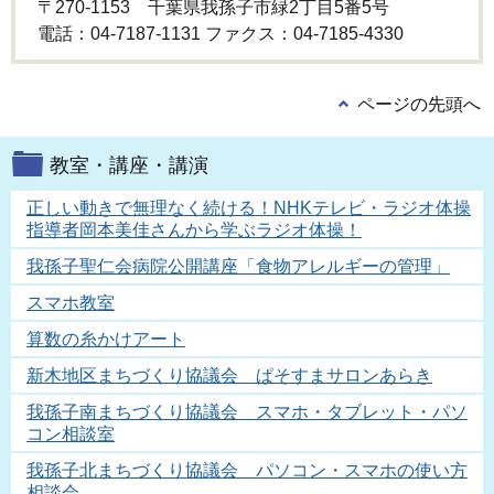
〒270-1153 千葉県我孫子市緑2丁目5番5号
電話：04-7187-1131 ファクス：04-7185-4330
ページの先頭へ
教室・講座・講演
正しい動きで無理なく続ける！NHKテレビ・ラジオ体操
指導者岡本美佳さんから学ぶラジオ体操！
我孫子聖仁会病院公開講座「食物アレルギーの管理」
スマホ教室
算数の糸かけアート
新木地区まちづくり協議会 ぱそすまサロンあらき
我孫子南まちづくり協議会 スマホ・タブレット・パソ
コン相談室
我孫子北まちづくり協議会 パソコン・スマホの使い方
相談会