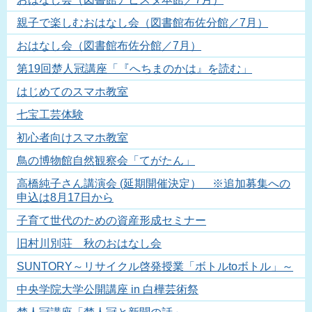
親子で楽しむおはなし会（図書館布佐分館／7月）
おはなし会（図書館布佐分館／7月）
第19回楚人冠講座「『へちまのかは』を読む」
はじめてのスマホ教室
七宝工芸体験
初心者向けスマホ教室
鳥の博物館自然観察会「てがたん」
高橋純子さん講演会 (延期開催決定） ※追加募集への
申込は8月17日から
子育て世代のための資産形成セミナー
旧村川別荘 秋のおはなし会
SUNTORY～リサイクル啓発授業「ボトルtoボトル」～
中央学院大学公開講座 in 白樺芸術祭