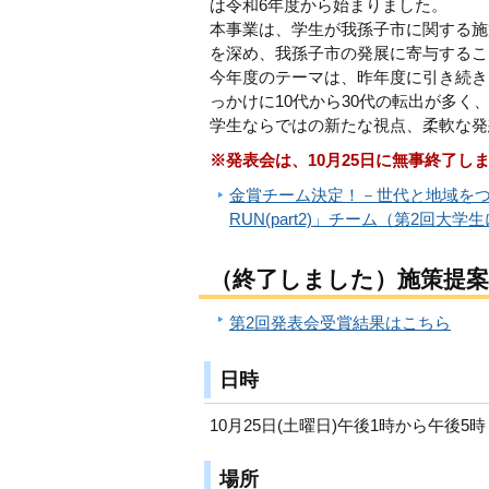
は令和6年度から始まりました。
本事業は、学生が我孫子市に関する施
を深め、我孫子市の発展に寄与するこ
今年度のテーマは、昨年度に引き続き
っかけに10代から30代の転出が多
学生ならではの新たな視点、柔軟な発
※発表会は、10月25日に無事終了し
金賞チーム決定！－世代と地域をつな
RUN(part2)」チーム（第2回
（終了しました）施策提案
第2回発表会受賞結果はこちら
日時
10月25日(土曜日)午後1時から午後5
場所