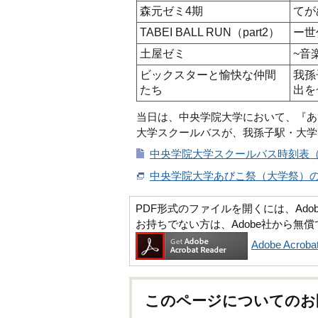
森元ゼミ4期
てが
TABEI BALL RUN（part2）
ー世
土屋ゼミ
~音
ビックスターと愉快な仲間
我孫
たち
出を
当日は、中央学院大学において、『あ
大学スクールバスが、我孫子駅・大学
中央学院大学スクールバス時刻表（あび
中央学院大学あびこ祭（大学祭）
PDF形式のファイルを開くには、Adobe Ac
お持ちでない方は、Adobe社から無
Adobe Acr
このページについてのお