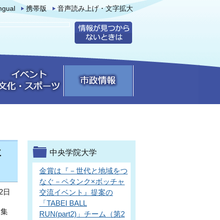
ingual
携帯版
音声読み上げ・文字拡大
事
中央学院大学
金賞は『－世代と地域をつ
なぐ－ペタンク×ボッチャ
2日
交流イベント』提案の
「TABEI BALL
募集
RUN(part2)」チーム（第2