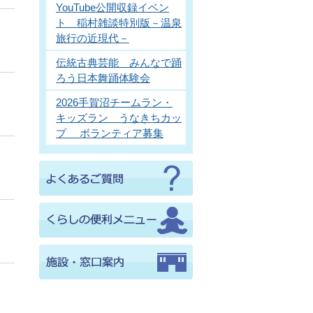
YouTube公開収録イベン
ト 稲村雑談特別版－温泉
旅行の近現代－
伝統古典芸能 みんなで踊
ろう日本舞踊体験会
2026手賀沼チームラン・
キッズラン うなきちカッ
プ ボランティア募集