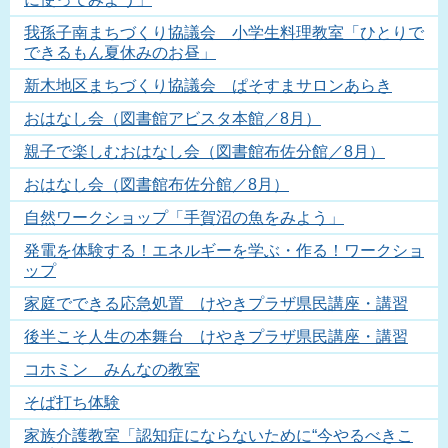
我孫子南まちづくり協議会 小学生料理教室「ひとりで
できるもん夏休みのお昼」
新木地区まちづくり協議会 ぱそすまサロンあらき
おはなし会（図書館アビスタ本館／8月）
親子で楽しむおはなし会（図書館布佐分館／8月）
おはなし会（図書館布佐分館／8月）
自然ワークショップ「手賀沼の魚をみよう」
発電を体験する！エネルギーを学ぶ・作る！ワークショ
ップ
家庭でできる応急処置 けやきプラザ県民講座・講習
後半こそ人生の本舞台 けやきプラザ県民講座・講習
コホミン みんなの教室
そば打ち体験
家族介護教室「認知症にならないために“今やるべきこ