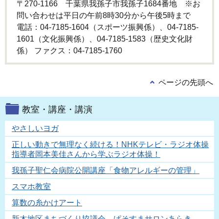
〒270-1166 千葉県我孫子市我孫子1684番地 ※お
問い合わせは平日の午前8時30分から午後5時まで
電話：04-7185-1604（スポーツ振興係）、04-7185-
1601（文化振興係）、04-7185-1583（歴史文化財
係） ファクス：04-7185-1760
ページの先頭へ
教室・講座・講演
やさしいヨガ
正しい動きで無理なく続ける！NHKテレビ・ラジオ体操
指導者岡本美佳さんから学ぶラジオ体操！
我孫子聖仁会病院公開講座「食物アレルギーの管理」
スマホ教室
算数の糸かけアート
新木地区まちづくり協議会 ぱそすまサロンあらき