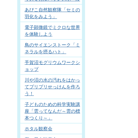
あびこ自然観察隊「セミの
羽化をみよう」
電子顕微鏡でミクロな世界
を体験しよう
鳥のサイエンストーク「ミ
ネラルを摂るハト」
手賀沼モグリウムワークシ
ョップ
川や沼の水の汚れをはかっ
てプリプリせっけんを作ろ
う！
子どものための科学実験講
座「雲ってなんだ～雲の標
本つくり～」
ホタル観察会