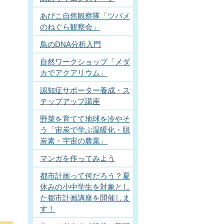
あびこ自然観察隊「ツバメ
のねぐら観察会」
鳥のDNA分析入門
自然ワークショップ「メダ
カでアクアリウム」
認知症サポーター養成・ス
テップアップ講座
野菜を育てて地球を冷やそ
う「宙炭で学ぶ温暖化・脱
炭素・宇宙の農業」
マンガを作ってみよう
都市計画って何だろう？夏
休みの小中学生を対象とし
た都市計画講座を開催しま
す！