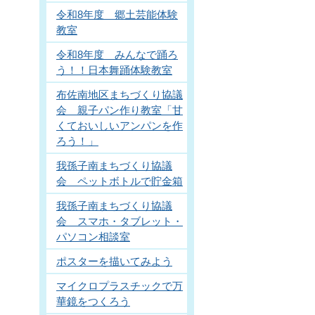
令和8年度 郷土芸能体験
教室
令和8年度 みんなで踊ろ
う！！日本舞踊体験教室
布佐南地区まちづくり協議
会 親子パン作り教室「甘
くておいしいアンパンを作
ろう！」
我孫子南まちづくり協議
会 ペットボトルで貯金箱
我孫子南まちづくり協議
会 スマホ・タブレット・
パソコン相談室
ポスターを描いてみよう
マイクロプラスチックで万
華鏡をつくろう