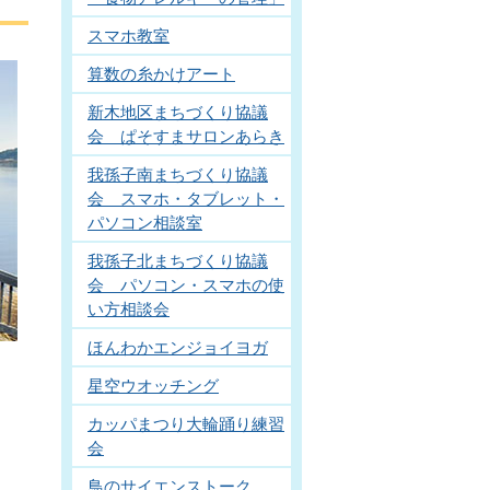
スマホ教室
算数の糸かけアート
新木地区まちづくり協議
会 ぱそすまサロンあらき
我孫子南まちづくり協議
会 スマホ・タブレット・
パソコン相談室
我孫子北まちづくり協議
会 パソコン・スマホの使
い方相談会
ほんわかエンジョイヨガ
星空ウオッチング
カッパまつり大輪踊り練習
会
鳥のサイエンストーク