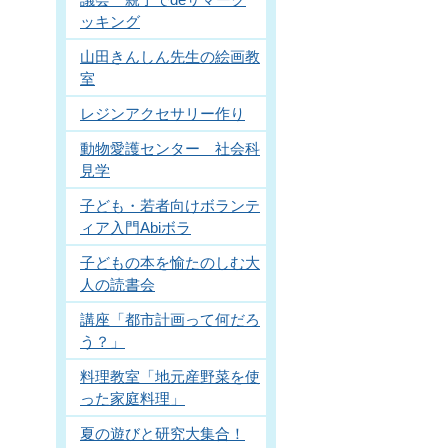
ッキング
山田きんしん先生の絵画教
室
レジンアクセサリー作り
動物愛護センター 社会科
見学
子ども・若者向けボランテ
ィア入門Abiボラ
子どもの本を愉たのしむ大
人の読書会
講座「都市計画って何だろ
う？」
料理教室「地元産野菜を使
った家庭料理」
夏の遊びと研究大集合！