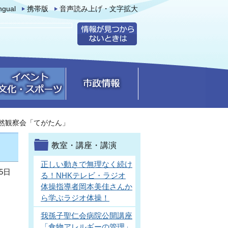
ingual
携帯版
音声読み上げ・文字拡大
然観察会「てがたん」
教室・講座・講演
正しい動きで無理なく続け
5日
る！NHKテレビ・ラジオ
体操指導者岡本美佳さんか
ら学ぶラジオ体操！
我孫子聖仁会病院公開講座
「食物アレルギーの管理」