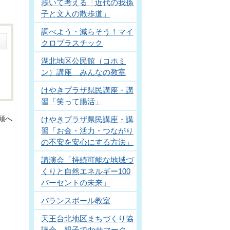
歩いて考える「近代の我孫
子と文人の散歩道」
調べよう・減らそう！マイ
クロプラスチック
湖北地区公民館（コホミ
ン）講座 みんなの教室
けやきプラザ県民講座・講
習「笑って腸活」
けやきプラザ県民講座・講
頭へ
習「お金・活力・つながり
の不安を安心にする方法」
講演会「持続可能な地域づ
くりと自然エネルギー100
パーセントの未来」
バランスボール教室
天王台北地区まちづくり協
議会 親子でdeサマーク