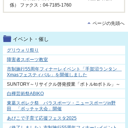
係） ファクス：04-7185-1760
ページの先頭へ
イベント・催し
グリウォリ祭り
障害者スポーツ教室
市制施行55周年フィナーレイベント「手賀沼ランタン
Xmasフェスティバル」を開催しました
SUNTORY～リサイクル啓発授業「ボトルtoボトル」～
白樺芸術祭ABIKO
東葛スポレク祭 パラスポーツ・ニュースポーツin野
田 「ボッチャ大会」開催
あびこで子育て応援フェスタ2025
（終了しました）市制施行55周年フィナーレイベント