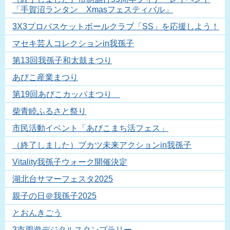
「手賀沼ランタン Xmasフェスティバル」
3X3プロバスケットボールクラブ「SS」を応援しよう！
マセキ芸人コレクションin我孫子
第13回我孫子和太鼓まつり
あびこ産業まつり
第19回あびこカッパまつり
柴青睦ふるさと祭り
市民活動イベント「あびこまち活フェス」
（終了しました）ブカツ未来アクションin我孫子
Vitality我孫子ウォーク開催決定
湖北台サマーフェスタ2025
親子の日＠我孫子2025
とおんきごう
3市周遊デジタルスタンプラリー