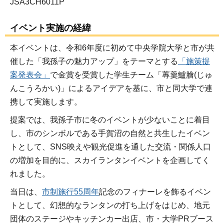
JSA3CH6011P
イベント実施の経緯
本イベントは、令和6年度に初めて中央学院大学と市が共
催した「我孫子の魅力アップ」をテーマとする
「施策提
案発表会」
で金賞を受賞した学生チーム「蓴羹鱸膾(じゅ
んこうろかい)」によるアイデアを基に、市と同大学で連
携して実施します。
提案では、我孫子市に冬のイベントが少ないことに着目
し、市のシンボルである手賀沼の自然と共生したイベン
トとして、SNS映えや観光促進を通した交流・関係人口
の増加を目的に、スカイランタンイベントを企画してく
れました。
当日は、
市制施行55周年
記念のフィナーレを飾るイベン
トとして、幻想的なランタンの打ち上げをはじめ、地元
団体のステージやキッチンカー出店、市・大学PRブース