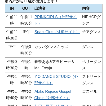
市内外から11組が出演します！
IN
OUT
出演者
内容
午前11
午前11
PRINKGIRLS（外部サイ
HIPHOPダ
時
時30分
ト）
ンス
午前11
正午
Spark Girls（外部サイト）
チアダンス
時30分
正午
午後0
カッパダンスキッズ
ダンス
時30分
午後0
午後1
春奈あき&アラビーナ＆
ベリーダン
時30分
時
Mai Freyja
ス
午後1
午後1
Y.O DANCE STUDIO（外
ストリート
時
時30分
部サイト）
ダンス
午後1
午後2
Abiko Rejoice Gospel
ゴスペル
時40分
時10分
Choir（外部サイト）