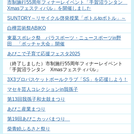
市制施行55周年フィナーレイベント「手賀沼ランタン
Xmasフェスティバル」を開催しました
SUNTORY～リサイクル啓発授業「ボトルtoボトル」～
白樺芸術祭ABIKO
東葛スポレク祭 パラスポーツ・ニュースポーツin野
田 「ボッチャ大会」開催
あびこで子育て応援フェスタ2025
（終了しました）市制施行55周年フィナーレイベント
「手賀沼ランタン Xmasフェスティバル」
3X3プロバスケットボールクラブ「SS」を応援しよう！
マセキ芸人コレクションin我孫子
第13回我孫子和太鼓まつり
あびこ産業まつり
第19回あびこカッパまつり
柴青睦ふるさと祭り