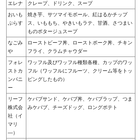
エレナ
クレープ、ドリンク、スープ
おいも
焼き芋、サツマイモボール、紅はるかチップ
ぷらす
ス、いももち、やきいもラテ、甘酒、さつまい
ものポタージュスープ
なごみ
ローストビーフ丼、ローストポーク丼、チキン
や
フライ、クラムチャウダー
フォレ
ワッフル及びワッフル種類各種、カップのワッ
ストカ
フル（ワッフルにフルーツ、クリーム等をトッ
ンパニ
ピングしたもの）
ー
リーフ
ケバブサンド、ケバブ丼、ケバブラップ、つま
株式会
みケバブ、チーズドッグ、ロングポテト
社（イ
マリ
―）