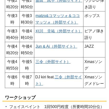
午後2
午後2
苗田 民子（外部サイト）
ウクレレ弾
時20分
時50分
き語り
午後3
午後3
matzo&コマッツォ＆ココ
ポップス
時
時30分
マッツォ（外部サイト）
午後3
午後4
刈川 圭祐（外部サイト）
ピアノ弾き
時40分
時10分
語り
午後4
午後4
Jun & Ai（外部サイト）
JAZZ
時20分
時50分
午後4
午後5
三令（外部サイト）
Xmasソン
時55分
時
グ
午後6
午後7
DJ kiri feat.
三令（外部サイ
Xmasソン
時
時
ト）
グメドレー
ワークショップ
フェイスペイント 1回500円程度（所要時間10分位）