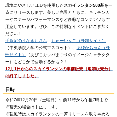
環境にやさしいLEDを使用した
スカイランタン500基
を一
斉にリリースします。美しい光景とともに、キッチンカ
ーやステージパフォーマンスなど多彩なコンテンツもご
用意しています。ぜひ、この特別なイベントにご参加く
ださい！
手賀沼のうなきちさん
、
ちゅーいんこ（外部サイト）
（中央学院大学の公式マスコット）、
あびかちゃん（外
部サイト）
（あびこカッパまつりのイメージキャラクタ
ー）もどこかで登場するかも？！
12月1日からのスカイランタンの事前販売（追加販売分）
は終了しました。
日時
令和7年12月20日（土曜日）午前11時から午後7時まで
※荒天の場合は中止します。
※強風時はスカイランタンの一斉リリースを取りやめる