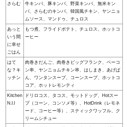
さらむ
牛キンパ、豚キンパ、野菜キンパ、無米キン
パ、さらむのキンパ、韓国風チキン、ヤンニョ
ムソース、マンドゥ、チュロス
あっと
もつ煮、フライドポテト、チュロス、ホットコ
いう間
ーヒー
に幸せ
ごはん
はて
肉巻きだんご、肉巻きビッグフランク、ベーコ
な？キ
ン串、ヤンニョムチキン串、はしまき、あげぱ
ッチン
ん、ワンタンスープ、コーンスープ、ホットコ
コア、ホットレモンティ
Kitchen
ドリロコス、タコス、モットドッグ、Hotスー
N.I.I
プ（コーン、コンソメ等）、HotDrink（レモネ
ード、コーヒー等）、スティックワッフル、ク
リームシチュー