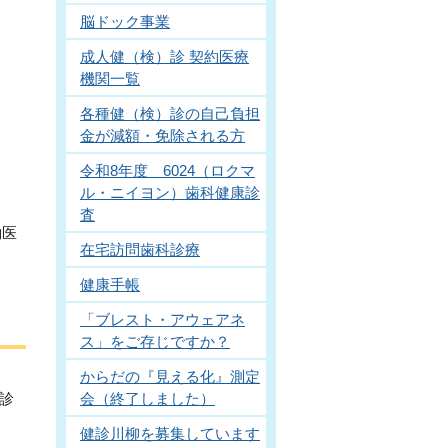
脳ドック事業
成人健（検）診 契約医療
機関一覧
各種健（検）診の自己負担
金が減額・免除される方
令和8年度 6024（ロクマ
ル・ニイヨン）歯科健康診
査
約医
在宅訪問歯科診療
健康手帳
「ブレスト・アウェアネ
ス」をご存じですか？
からだの『見える化』測定
会（終了しました）
診
健診川柳を募集しています