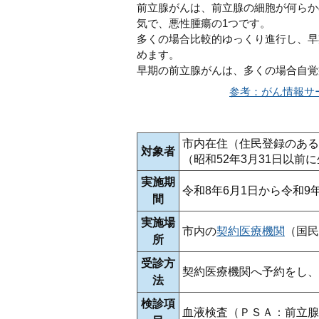
前立腺がんは、前立腺の細胞が何らか
気で、悪性腫瘍の1つです。
多くの場合比較的ゆっくり進行し、早
めます。
早期の前立腺がんは、多くの場合自覚
参考：がん情報サ
市内在住（住民登録のある
対象者
（昭和52年3月31日以前
実施期
令和8年6月1日から令和9
間
実施場
市内の
契約医療機関
（国民
所
受診方
契約医療機関へ予約をし、
法
検診項
血液検査（ＰＳＡ：前立腺