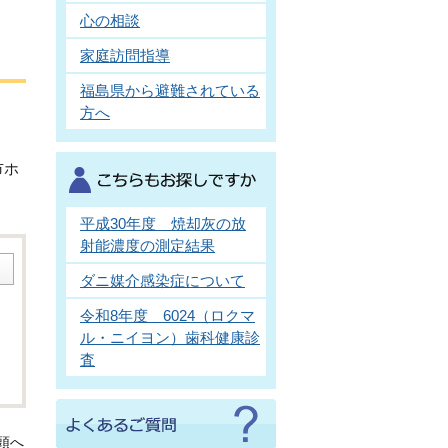
心の相談
家庭訪問指導
福島県から避難されている
方へ
市ホ
平成30年度 焼却灰の放
射能濃度の測定結果
ダニ媒介感染症について
令和8年度 6024（ロクマ
ル・ニイヨン）歯科健康診
査
頭へ