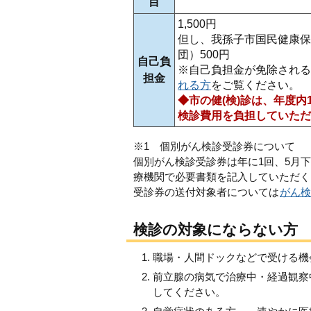
目
1,500円
但し、我孫子市国民健康保
団）500円
自己負
※自己負担金が免除される
担金
れる方
をご覧ください。
◆市の健(検)診は、年度
検診費用を負担していただ
※1 個別がん検診受診券について
個別がん検診受診券は年に1回、5月
療機関で必要書類を記入していただく
受診券の送付対象者については
がん検
検診の対象にならない方
職場・人間ドックなどで受ける機
前立腺の病気で治療中・経過観察
してください。