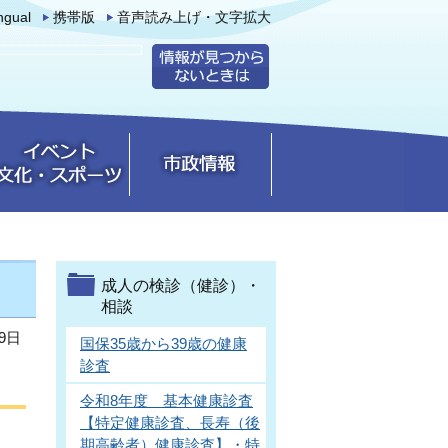
ingual
携帯版
音声読み上げ・文字拡大
成人の検診（健診）・
相談
9日
国保35歳から39歳の健康
診査
令和8年度 基本健康診査
【特定健康診査、長寿（後
期高齢者）健康診査】・特