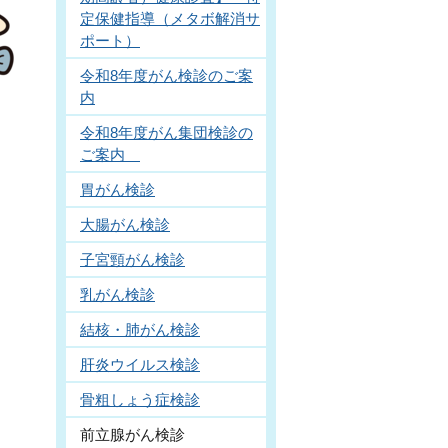
定保健指導（メタボ解消サ
ポート）
令和8年度がん検診のご案
内
令和8年度がん集団検診の
ご案内
胃がん検診
大腸がん検診
子宮頸がん検診
乳がん検診
結核・肺がん検診
肝炎ウイルス検診
骨粗しょう症検診
前立腺がん検診