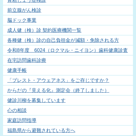
骨粗しょう症検診
前立腺がん検診
脳ドック事業
成人健（検）診 契約医療機関一覧
各種健（検）診の自己負担金が減額・免除される方
令和8年度 6024（ロクマル・ニイヨン）歯科健康診査
在宅訪問歯科診療
健康手帳
「ブレスト・アウェアネス」をご存じですか？
からだの『見える化』測定会（終了しました）
健診川柳を募集しています
心の相談
家庭訪問指導
福島県から避難されている方へ