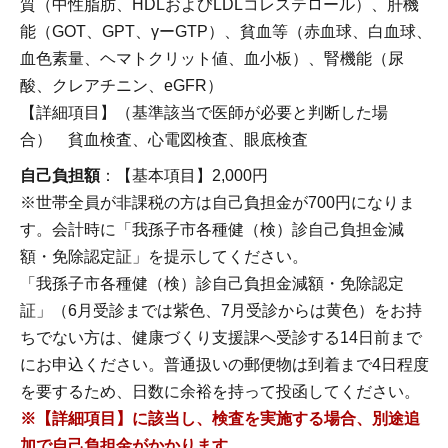
質（中性脂肪、HDLおよびLDLコレステロール）、肝機
能（GOT、GPT、γーGTP）、貧血等（赤血球、白血球、
血色素量、ヘマトクリット値、血小板）、腎機能（尿
酸、クレアチニン、eGFR）
【詳細項目】（基準該当で医師が必要と判断した場
合） 貧血検査、心電図検査、眼底検査
自己負担額
：【基本項目】2,000円
※世帯全員が非課税の方は自己負担金が700円になりま
す。会計時に「我孫子市各種健（検）診自己負担金減
額・免除認定証」を提示してください。
「我孫子市各種健（検）診自己負担金減額・免除認定
証」（6月受診までは紫色、7月受診からは黄色）をお持
ちでない方は、健康づくり支援課へ受診する14日前まで
にお申込ください。普通扱いの郵便物は到着まで4日程度
を要するため、日数に余裕を持って投函してください。
※【詳細項目】に該当し、検査を実施する場合、別途追
加で自己負担金がかかります。