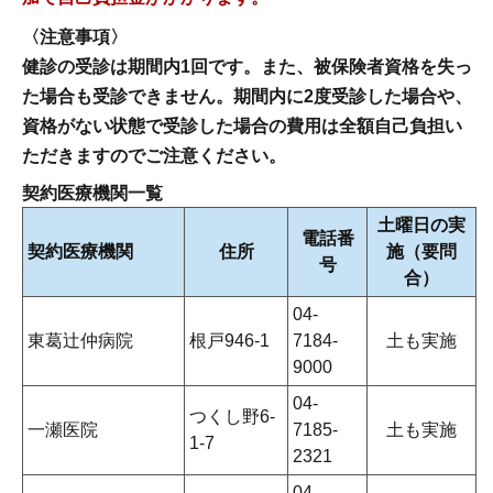
〈注意事項〉
健診の受診は期間内1回です。また、被保険者資格を失っ
た場合も受診できません。期間内に2度受診した場合や、
資格がない状態で受診した場合の費用は全額自己負担い
ただきますのでご注意ください。
契約医療機関一覧
土曜日の実
電話番
契約医療機関
住所
施（要問
号
合）
04-
東葛辻仲病院
根戸946-1
7184-
土も実施
9000
04-
つくし野6-
一瀬医院
7185-
土も実施
1-7
2321
04-