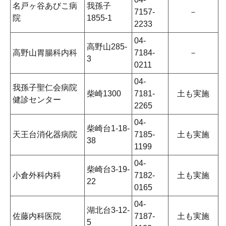
名戸ヶ谷あびこ病
我孫子
7157-
－
院
1855-1
2233
04-
高野山285-
高野山胃腸科内科
7184-
－
3
0211
04-
我孫子聖仁会病院
柴崎1300
7181-
土も実施
健診センター
2265
04-
柴崎台1-18-
天王台消化器病院
7185-
土も実施
38
1199
04-
柴崎台3-19-
小倉外科内科
7182-
土も実施
22
0165
04-
湖北台3-12-
佐藤内科医院
7187-
土も実施
5