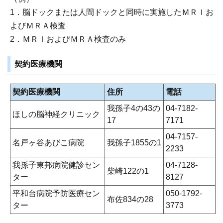
1．脳ドックまたは人間ドックと同時に実施したＭＲＩお
よびＭＲＡ検査
2．ＭＲＩおよびＭＲＡ検査のみ
契約医療機関
契約医療機関
住所
電話
我孫子4の43の
04-7182-
ほしの脳神経クリニック
17
7171
04-7157-
名戸ヶ谷あびこ病院
我孫子1855の1
2233
我孫子東邦病院健診セン
04-7128-
柴崎122の1
ター
8127
平和台病院予防医療セン
050-1792-
布佐834の28
ター
3773