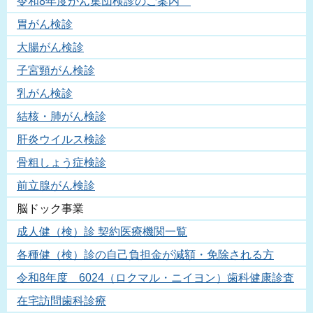
令和8年度がん集団検診のご案内
胃がん検診
大腸がん検診
子宮頸がん検診
乳がん検診
結核・肺がん検診
肝炎ウイルス検診
骨粗しょう症検診
前立腺がん検診
脳ドック事業
成人健（検）診 契約医療機関一覧
各種健（検）診の自己負担金が減額・免除される方
令和8年度 6024（ロクマル・ニイヨン）歯科健康診査
在宅訪問歯科診療