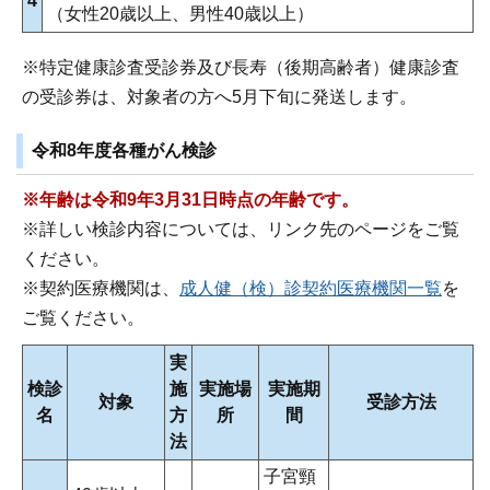
4
（女性20歳以上、男性40歳以上）
※特定健康診査受診券及び長寿（後期高齢者）健康診査
の受診券は、対象者の方へ5月下旬に発送します。
令和8年度各種がん検診
※年齢は令和9年3月31日時点の年齢です。
※詳しい検診内容については、リンク先のページをご覧
ください。
※契約医療機関は、
成人健（検）診契約医療機関一覧
を
ご覧ください。
実
検診
施
実施場
実施期
対象
受診方法
名
方
所
間
法
子宮頸