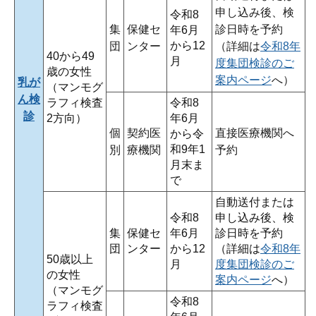
申し込み後、検
令和8
集
保健セ
診日時を予約
年6月
から12
団
ンター
（詳細は
令和8年
40から49
月
度集団検診のご
歳の女性
案内ページ
へ）
乳が
（マンモグ
ん検
ラフィ検査
令和8
診
2方向）
年6月
個
契約医
直接医療機関へ
から令
和9年1
別
療機関
予約
月末ま
で
自動送付または
令和8
申し込み後、検
集
保健セ
年6月
診日時を予約
団
ンター
から12
（詳細は
令和8年
50歳以上
月
度集団検診のご
の女性
案内ページ
へ）
（マンモグ
令和8
ラフィ検査