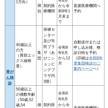
年6月
1方向）
個
契約医
から令
直接医療機関へ
療機関
和9年1
予約
別
月末ま
で
保健セ
ンター
及び市
自動送付または
40歳以上
民プラ
令和8
申し込み後、検
の方
集
ザ（あ
年6月
診日時を予約
（胃部エッ
から12
（詳細は
令和8年
団
びこシ
クス線検
月
度集団検診のご
ョッピ
査）
案内ページ
へ）
ングプ
胃が
ラザ内
ん検
3階）
診
50歳以上
令和8
の偶数年齢
年6月
（50歳,52
個
契約医
から令
歳,54
直接医療機関へ