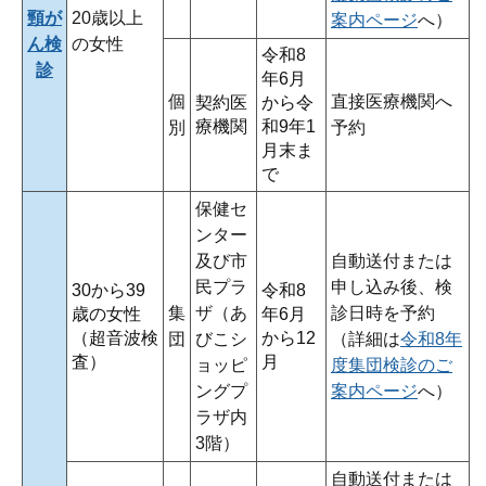
頸が
20歳以上
案内ページ
へ）
ん検
の女性
令和8
診
年6月
個
直接医療機関へ
契約医
から令
療機関
和9年1
別
予約
月末ま
で
保健セ
ンター
及び市
自動送付または
民プラ
申し込み後、検
30から39
令和8
集
ザ（あ
診日時を予約
歳の女性
年6月
（超音波検
から12
団
びこシ
（詳細は
令和8年
査）
月
ョッピ
度集団検診のご
ングプ
案内ページ
へ）
ラザ内
3階）
自動送付または