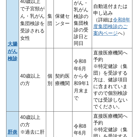
40歳以上
がん・
自動送付または
で子宮頸が
乳がん
申し込み
ん・乳がん
集
保健セ
検診の
（詳細は
令和8年
集団検
集団検診を
団
ンター
度集団検診のご
診の受
受診される
案内ページ
へ）
診日と
女性
同日
大腸
がん
直接医療機関へ
検診
予約
令和8
※特定健診（集
年6月
団）を受診する
40歳以上
個
契約医
から令
方は、健診項目
の方
別
療機関
和9年1
に含まれていま
月末ま
すので個別検診
で
では受診しない
でください。
直接医療機関へ
40歳以上
予約
の方
令和8
※特定健診（集
肝炎
※過去に肝
年6月
団）を受診する