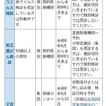
ウイ
炎ウイルス
個
契約医
から令
方は、健診項目
和9年1
ルス
検診を受診
別
療機関
に含まれていま
月末ま
検診
している方
すので個別検診
で
は対象外で
では受診しない
す。
でください。
直接医療機関へ
予約
令和8
※特定健診（集
前立
年6月
団）を受診する
腺が
50歳以上
個
契約医
から令
方は、健診項目
和9年1
ん検
の男性
別
療機関
に含まれていま
月末ま
診
すので個別検診
で
では受診しない
でください。
自動送付または
申し込み後、検
令和8
集
保健セ
診日時を予約
年6月
から12
団
ンター
（詳細は
令和8年
月
子宮
度集団検診のご