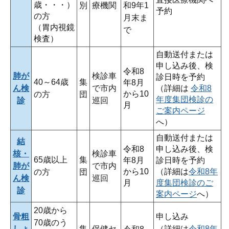
歳・・・）
別
療機関
和9年1
予約
の方
月末ま
（胃内視鏡
で
検査）
自動送付または
申し込み後、検
令和8
肺が
検診車
診日時を予約
40～64歳
集
年8月
ん検
で市内
（詳細は
令和8
から10
の方
団
年度集団検診の
診
巡回
月
ご案内ページ
へ）
自動送付または
結
令和8
申し込み後、検
核・
検診車
65歳以上
集
年8月
診日時を予約
肺が
で市内
から10
（詳細は
令和8年
の方
団
ん検
巡回
月
度集団検診のご
診
案内ページ
へ）
20歳から
骨粗
申し込み
70歳のう
しょ
集
保健セ
（詳細は
令和8年