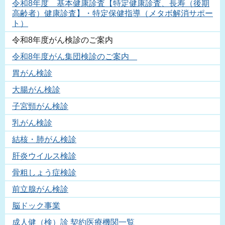
令和8年度 基本健康診査【特定健康診査、長寿（後期
高齢者）健康診査】・特定保健指導（メタボ解消サポー
ト）
令和8年度がん検診のご案内
令和8年度がん集団検診のご案内
胃がん検診
大腸がん検診
子宮頸がん検診
乳がん検診
結核・肺がん検診
肝炎ウイルス検診
骨粗しょう症検診
前立腺がん検診
脳ドック事業
成人健（検）診 契約医療機関一覧