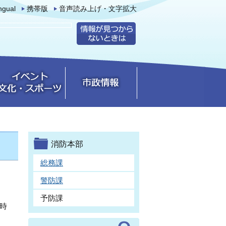
ingual
携帯版
音声読み上げ・文字拡大
消防本部
総務課
警防課
予防課
5時