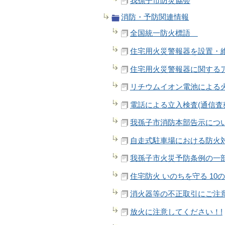
我孫子市防災協会
消防・予防関連情報
全国統一防火標語
住宅用火災警報器を設置・
住宅用火災警報器に関する
リチウムイオン電池による
電話による立入検査(通信査
我孫子市消防本部告示につ
自走式駐車場における防火
我孫子市火災予防条例の一部
住宅防火 いのちを守る 10
消火器等の不正取引にご注
放火に注意してください！!