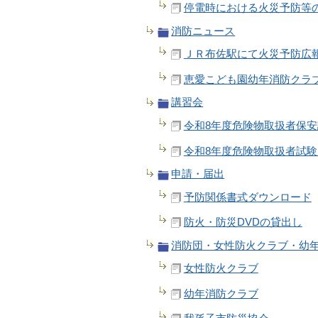
停電時における火災予防等
消防ニュース
ＪＲ布佐駅にて火災予防広
恵愛こども園幼年消防クラ
講習会
令和8年度危険物取扱者保安
令和8年度危険物取扱者試
申請・届出
予防関係書式ダウンロード
防火・防災DVDの貸出し
消防団・女性防火クラブ・幼
女性防火クラブ
幼年消防クラブ