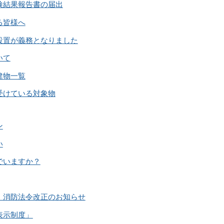
検結果報告書の届出
る皆様へ
設置が義務となりました
いて
建物一覧
受けている対象物
ン
い
でいますか？
】消防法令改正のお知らせ
表示制度」