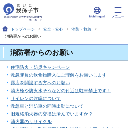
メニュー
Multilingual
トップページ
安全・安心
消防・救急
消防署からのお願い
消防署からのお願い
住宅防火・防災キャンペーン
救急隊員の飲食物購入にご理解をお願いします
露店を開設する方へのお願い
消火栓や防火水そうなどの付近は駐車禁止です！
サイレンの吹鳴について
救急車と消防車の同時出動について
旧規格消火器の交換は済んでいますか？
消火器のリサイクル