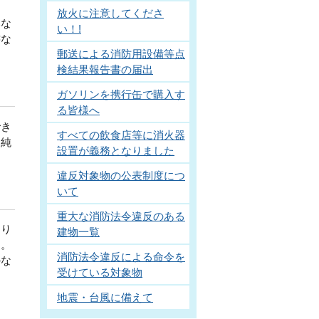
放火に注意してくださ
いな
い！!
書な
郵送による消防用設備等点
検結果報告書の届出
ガソリンを携行缶で購入す
る皆様へ
でき
すべての飲食店等に消火器
、純
設置が義務となりました
違反対象物の公表制度につ
いて
重大な消防法令違反のある
あり
建物一覧
す。
消防法令違反による命令を
かな
受けている対象物
地震・台風に備えて