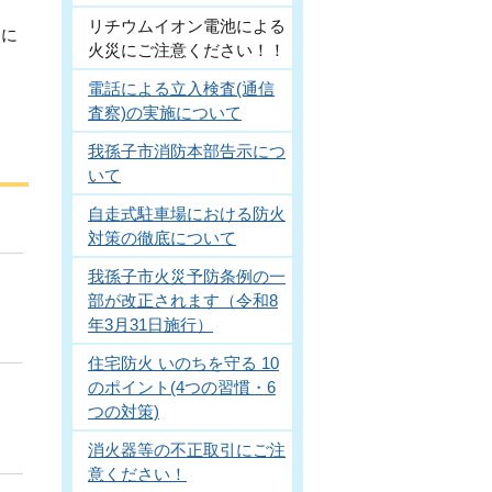
リチウムイオン電池による
災に
火災にご注意ください！！
電話による立入検査(通信
査察)の実施について
我孫子市消防本部告示につ
いて
自走式駐車場における防火
対策の徹底について
我孫子市火災予防条例の一
部が改正されます（令和8
年3月31日施行）
住宅防火 いのちを守る 10
のポイント(4つの習慣・6
つの対策)
消火器等の不正取引にご注
意ください！