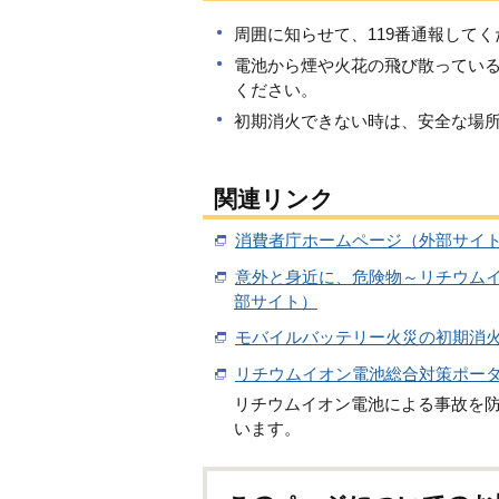
周囲に知らせて、119番通報してく
電池から煙や火花の飛び散ってい
ください。
初期消火できない時は、安全な場
関連リンク
消費者庁ホームページ（外部サイ
意外と身近に、危険物～リチウム
部サイト）
モバイルバッテリー火災の初期消
リチウムイオン電池総合対策ポー
リチウムイオン電池による事故を
います。