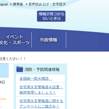
ingual
携帯版
音声読み上げ・文字拡大
注意ください！！
消防・予防関連情報
全国統一防火標語
4日
住宅用火災警報器を設置・
維持管理しましょう！
住宅用火災警報器に関する
ト、
アンケートにご協力を！