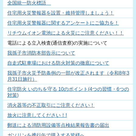
全国統一防火標語
住宅用火災警報器を設置・維持管理しましょう！
住宅用火災警報器に関するアンケートにご協力を！
リチウムイオン電池による火災にご注意ください！！
電話による立入検査(通信査察)の実施について
我孫子市消防本部告示について
自走式駐車場における防火対策の徹底について
我孫子市火災予防条例の一部が改正されます（令和8年3
月31日施行）
住宅防火 いのちを守る 10のポイント(4つの習慣・6つの
対策)
消火器等の不正取引にご注意ください！
放火に注意してください！!
郵送による消防用設備等点検結果報告書の届出
ガソリンを携行缶で購入する皆様へ