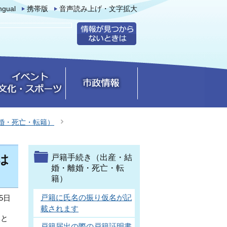
ingual
携帯版
音声読み上げ・文字拡大
婚・死亡・転籍）
は
戸籍手続き（出産・結
婚・離婚・死亡・転
籍）
戸籍に氏名の振り仮名が記
5日
載されます
いと
戸籍届出の際の戸籍証明書