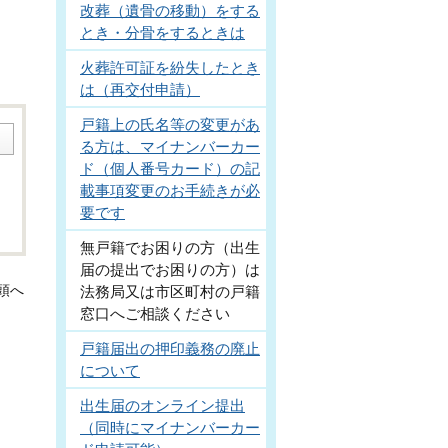
改葬（遺骨の移動）をする
とき・分骨をするときは
火葬許可証を紛失したとき
は（再交付申請）
戸籍上の氏名等の変更があ
る方は、マイナンバーカー
ド（個人番号カード）の記
載事項変更のお手続きが必
要です
無戸籍でお困りの方（出生
届の提出でお困りの方）は
頭へ
法務局又は市区町村の戸籍
窓口へご相談ください
戸籍届出の押印義務の廃止
について
出生届のオンライン提出
（同時にマイナンバーカー