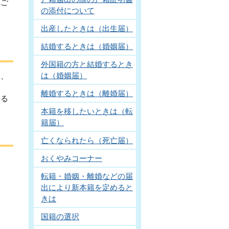
へご
の添付について
出産したときは（出生届）
結婚するときは（婚姻届）
外国籍の方と結婚するとき
は（婚姻届）
ら、
。
離婚するときは（離婚届）
ける
本籍を移したいときは（転
籍届）
亡くなられたら（死亡届）
おくやみコーナー
転籍・婚姻・離婚などの届
出により新本籍を定めると
きは
国籍の選択