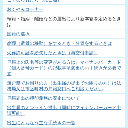
おくやみコーナー
転籍・婚姻・離婚などの届出により新本籍を定めるとき
は
国籍の選択
改葬（遺骨の移動）をするとき・分骨をするときは
火葬許可証を紛失したときは（再交付申請）
戸籍上の氏名等の変更がある方は、マイナンバーカード
（個人番号カード）の記載事項変更のお手続きが必要で
す
無戸籍でお困りの方（出生届の提出でお困りの方）は法
務局又は市区町村の戸籍窓口へご相談ください
戸籍届出の押印義務の廃止について
出生届のオンライン提出（同時にマイナンバーカード申
請可能）
出生にともなう主な手続きの一覧