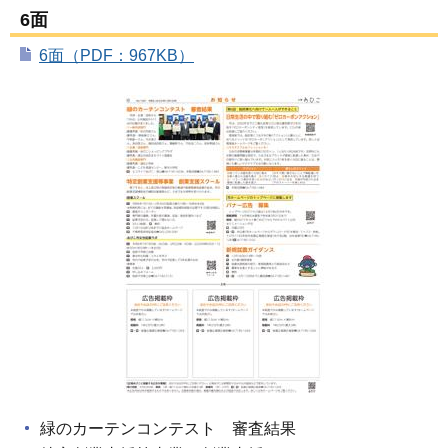
6面
6面（PDF：967KB）
緑のカーテンコンテスト 審査結果