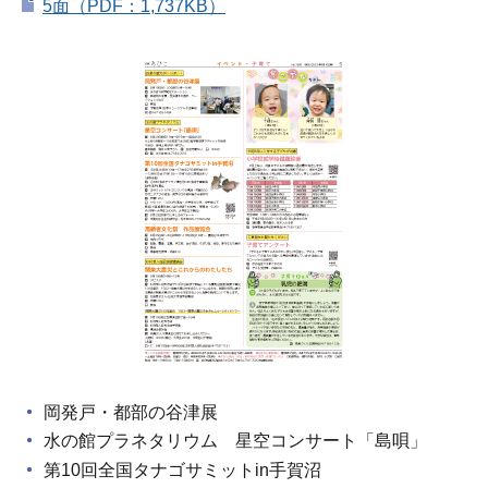
5面（PDF：1,737KB）
岡発戸・都部の谷津展
水の館プラネタリウム 星空コンサート「島唄」
第10回全国タナゴサミットin手賀沼