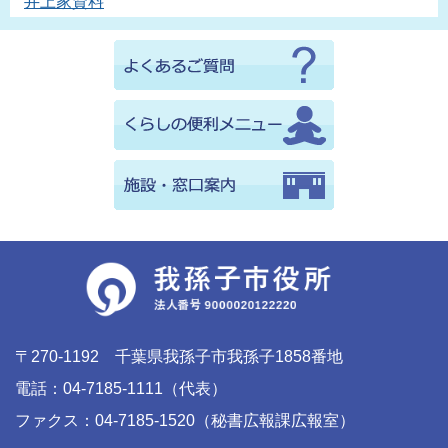
井上家資料
〒270-1192 千葉県我孫子市我孫子1858番地
電話：04-7185-1111（代表）
ファクス：04-7185-1520（秘書広報課広報室）