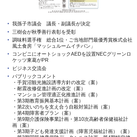
我孫子市議会 議長・副議長が決定
三樹会が秋季善行表彰を受彰
調味料選手権 総合1位・ご当地部門最優秀賞株式会社
風土食房「マッシュルームイチバン」
コンビニにオートショックAEDを設置NECグリーンロ
ケッツ東葛がPR
ビジネス交流会
パブリックコメント
・手賀沼観光施設誘導方針の改定（案）
・耐震改修促進計画の改定（案）
・マンション管理適正化推進計画（案）
・第3期教育振興基本計画（案）
・第2次いのちを支え合う自殺対策計画（案）
・第4期障害者プラン（案）
・第9期介護保険事業計画・第10次高齢者保健福祉計
画（案）
・第3期子ども発達支援計画（障害児福祉計画）（案）