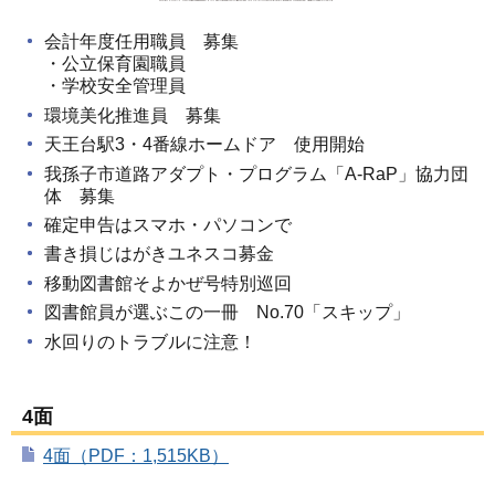
会計年度任用職員 募集
・公立保育園職員
・学校安全管理員
環境美化推進員 募集
天王台駅3・4番線ホームドア 使用開始
我孫子市道路アダプト・プログラム「A-RaP」協力団
体 募集
確定申告はスマホ・パソコンで
書き損じはがきユネスコ募金
移動図書館そよかぜ号特別巡回
図書館員が選ぶこの一冊 No.70「スキップ」
水回りのトラブルに注意！
4面
4面（PDF：1,515KB）